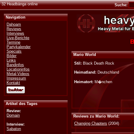
32 Headbänga online
Suche:
Navigation
Dahoam
Reviews
Interviews
Live-Berichte
B
Termine
Partykalender
Specials
Mario World
Bilder
Links
Stil:
Black Death Rock
Bandinfos
Locationinfos
Heimatland:
Deutschland
Metal-Videos
Impressum
Heimatort:
M�nchen
Kontakt
Artikel des Tages
Review:
Domain
Reviews zu Mario World:
Changing Chapters
(2004)
Interview:
Sabaton