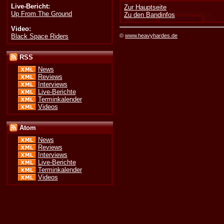
Live-Bericht:
Zur Hauptseite
Up From The Ground
Zu den Bandinfos
Video:
Black Space Riders
©
www.heavyhardes.de
RSS
News
Reviews
Interviews
Live-Berichte
Terminkalender
Videos
Atom
News
Reviews
Interviews
Live-Berichte
Terminkalender
Videos