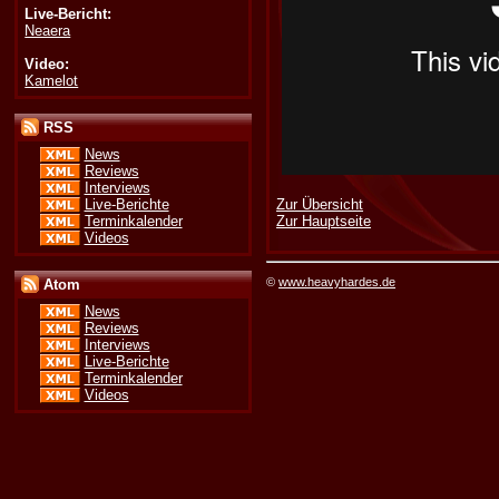
Live-Bericht:
Neaera
Video:
Kamelot
RSS
News
Reviews
Interviews
Zur Übersicht
Live-Berichte
Zur Hauptseite
Terminkalender
Videos
©
www.heavyhardes.de
Atom
News
Reviews
Interviews
Live-Berichte
Terminkalender
Videos