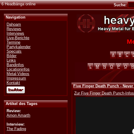
6 Headbänga online
Suche:
Navigation
Dahoam
Reviews
Interviews
Live-Berichte
Me
Termine
Partykalender
Specials
A
B
C
Bilder
Links
Bandinfos
L
M
N
O
P
Q
R
Locationinfos
Metal-Videos
Impressum
Kontakt
Five Finger Death Punch - Neve
Zur Five Finger Death Punch-Infos
Artikel des Tages
Review:
Amon Amarth
Interview:
The Fading