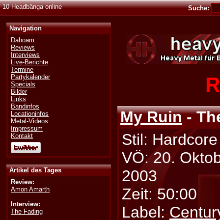
10 Headbänga online
Suche:
Navigation
Dahoam
Reviews
Interviews
Live-Berichte
Termine
R
Partykalender
Specials
Bilder
Links
Bandinfos
My Ruin
- Th
Locationinfos
Metal-Videos
Impressum
Stil: Hardcore
Kontakt
VÖ: 20. Okto
Artikel des Tages
2003
Review:
Zeit: 50:00
Amon Amarth
Interview:
Label:
Centur
The Fading