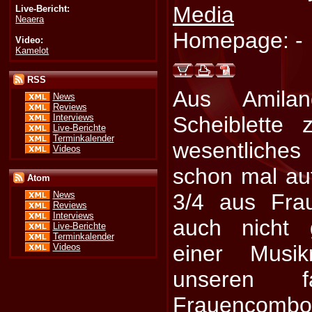
Media
Live-Bericht:
Neaera
Homepage: -
Video:
Kamelot
RSS
Aus Amila
News
Reviews
Interviews
Scheiblette 
Live-Berichte
Terminkalender
wesentliches
Videos
schon mal au
Atom
3/4 aus Frau
News
Reviews
Interviews
auch nicht g
Live-Berichte
Terminkalender
einer Musik
Videos
unseren 
Frauencom