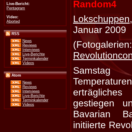
Random4
Live-Bericht:
Pentagram
Lokschuppen
Video:
Aborted
Januar 2009
RSS
News
(Fotogalerien
Reviews
Interviews
Revolutionco
Live-Berichte
Terminkalender
Videos
Samstag
Atom
Temperatur
News
Reviews
erträglich
Interviews
Live-Berichte
gestiegen u
Terminkalender
Videos
Bavarian Ba
initiierte Rev