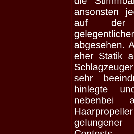
die Stimmbä
ansonsten j
auf der
gelegentli
abgesehen. 
eher Statik 
Schlagzeuger
sehr beeind
hinlegte 
nebenbei 
Haarpropell
gelungene
Contests.