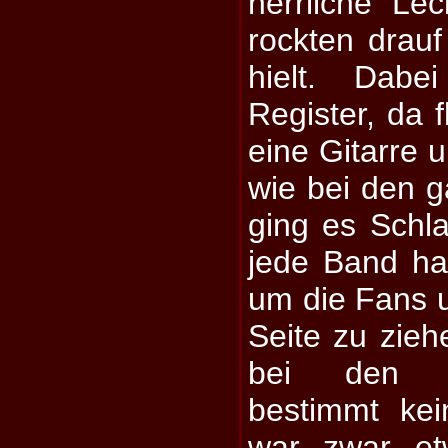
herrliche Lec
rockten drau
hielt. Dabe
Register, da 
eine Gitarre 
wie bei den 
ging es Schl
jede Band ha
um die Fans u
Seite zu zie
bei de
bestimmt ke
war zwar et