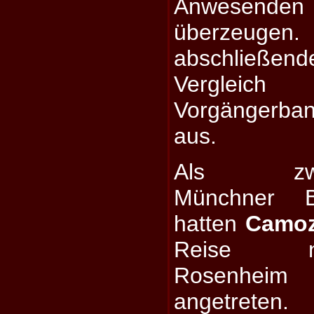
Anwesenden
überzeugen.
abschließ
Vergle
Vorgängerba
aus.
Als zwe
Münchner 
hatten
Camo
Reise n
Rosenheim
angetreten