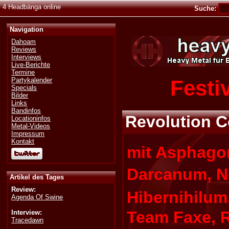
4 Headbänga online
Suche:
Navigation
Dahoam
Reviews
Interviews
Live-Berichte
Termine
Festi
Partykalender
Specials
Bilder
Links
Bandinfos
Revolution C
Locationinfos
Metal-Videos
Impressum
Kontakt
mit Asphago
Darcanum, 
Artikel des Tages
Review:
Hibernihilum
Agenda Of Swine
Team Faxe, 
Interview:
Tracedawn