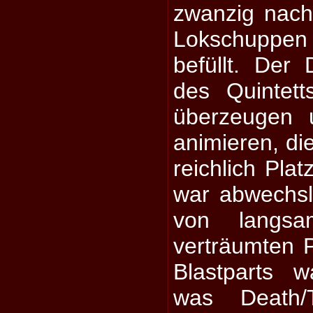
zwanzig nach
Lokschuppe
befüllt. Der
des Quintet
überzeugen 
animieren, di
reichlich Pla
war abwechslu
von langsa
verträumten 
Blastparts w
was Death/