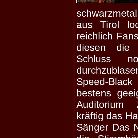
schwarzmet
aus Tirol l
reichlich Fan
diesen die
Schluss n
durchzublas
Speed-Black
bestens gee
Auditorium
kräftig das Ha
Sänger Das Ni