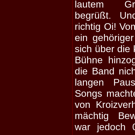
lautem Gr
begrüßt. U
richtig Oi! V
ein gehörige
sich über die 
Bühne hinzo
die Band nich
langen Pau
Songs macht
von Kroizver
mächtig Bew
war jedoch 