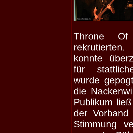
Throne Of D
rekrutierte
konnte über
für stattli
wurde gepog
die Nackenwi
Publikum lie
der Vorband j
Stimmung ve