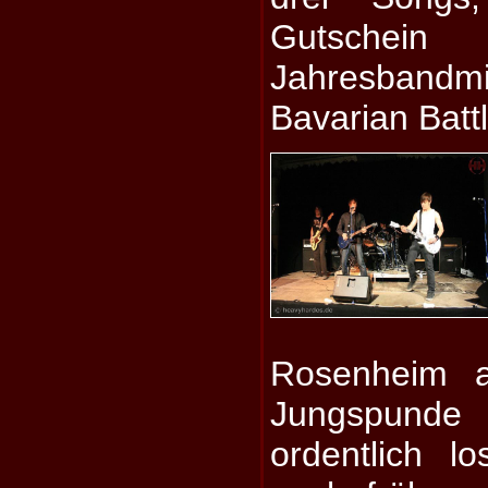
Gutsche
Jahresbandm
Bavarian Batt
Rosenheim a
Jungspund
ordentlich l