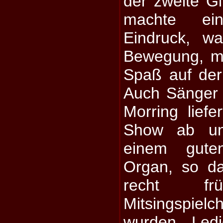
der zweite Git
machte ei
Eindruck, w
Bewegung, m
Spaß auf der
Auch Sänger (
Morring liefe
Show ab un
einem guten
Organ, so d
recht frü
Mitsingspie
wurden. Ledi