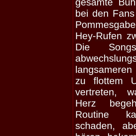
gesamte Büh
bei den Fans
Pommesgabeln
Hey-Rufen z
Die Song
abwechslu
langsameren
zu flottem 
vertreten, 
Herz bege
Routine k
schaden, ab