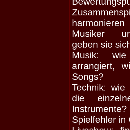
Bewertungspu
Zusammens
harmoniere
Musiker un
geben sie sich
Musik: wi
arrangiert, w
Songs?
Technik: wie
die einzel
Instrumente
Spielfehler i