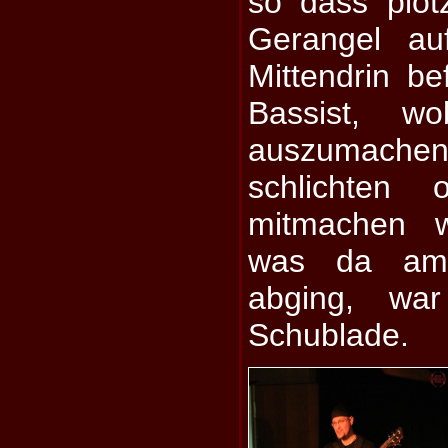
so dass plötz
Gerangel au
Mittendrin b
Bassist, wo
auszumach
schlichten 
mitmachen w
was da am
abging, war
Schublade.