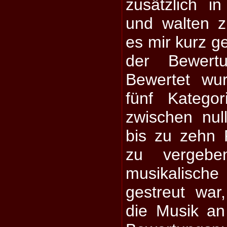
zusätzlich i
und walten z
es mir kurz ge
der Bewertu
Bewertet wu
fünf Katego
zwischen nul
bis zu zehn 
zu vergeb
musikalisch
gestreut war
die Musik an