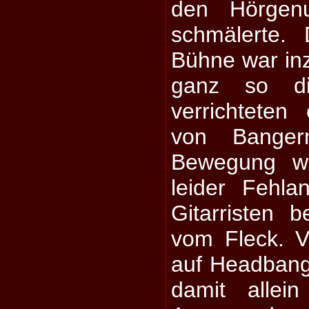
den Hörgenu
schmälerte.
Bühne war in
ganz so dic
verrichtete
von Banger
Bewegung w
leider Fehl
Gitarristen 
vom Fleck. V
auf Headbang
damit allei