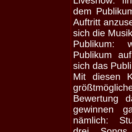
Liveshow: fin
dem Publikum
Auftritt anz
sich die Mus
Publikum: 
Publikum au
sich das Publ
Mit diesen Kr
größtmögl
Bewertung da
gewinnen g
nämlich: St
drei Songs