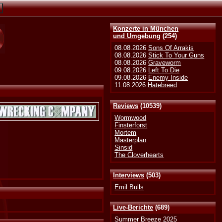
Konzerte in München
und Umgebung
(254)
08.08.2026
Sons Of Arrakis
08.08.2026
Stick To Your Guns
08.08.2026
Graveworm
09.08.2026
Left To Die
09.08.2026
Enemy Inside
11.08.2026
Hatebreed
Reviews
(10539)
Wormwood
Finsterforst
Mortem
Masterplan
Sinsid
The Cloverhearts
Interviews
(503)
Emil Bulls
Live-Berichte
(689)
Summer Breeze 2025