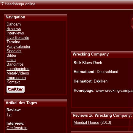
7 Headbänga online
Navigation
Dahoam
Reviews
Interviews
Live-Berichte
Termine
Partykalender
Specials
Wrecking Company
Bilder
Links
Stil:
Blues Rock
Bandinfos
Locationinfos
Heimatland:
Deutschland
Metal-Videos
Impressum
Heimatort:
D�lken
Kontakt
Homepage:
www.wrecking-compa
Artikel des Tages
Review:
Tyr
Reviews zu Wrecking Company:
Mondial House
(2013)
Interview:
Greifenstein