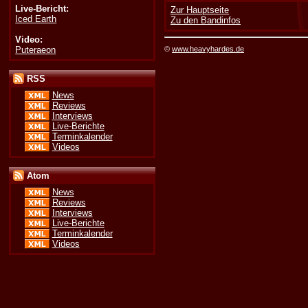
Live-Bericht:
Zur Hauptseite
Iced Earth
Zu den Bandinfos
Video:
Puteraeon
©
www.heavyhardes.de
RSS
News
Reviews
Interviews
Live-Berichte
Terminkalender
Videos
Atom
News
Reviews
Interviews
Live-Berichte
Terminkalender
Videos