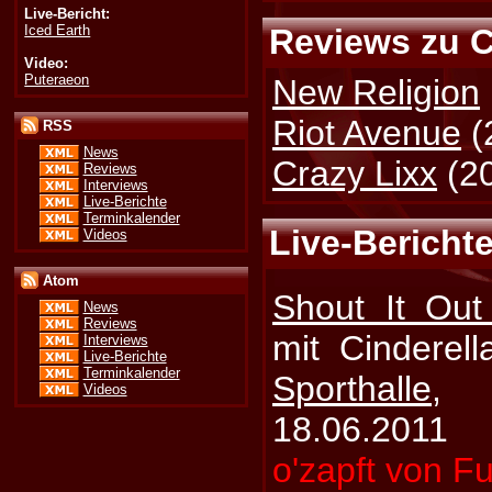
Live-Bericht:
Iced Earth
Reviews zu C
Video:
Puteraeon
New Religion
Riot Avenue
(
RSS
News
Crazy Lixx
(2
Reviews
Interviews
Live-Berichte
Terminkalender
Live-Berichte
Videos
Atom
Shout It Out
News
Reviews
mit Cinderel
Interviews
Live-Berichte
Terminkalender
Sporthalle
, 
Videos
18.06.2011
o'zapft von F