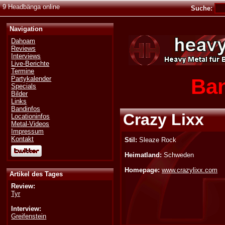
9 Headbänga online
Suche:
Navigation
Dahoam
Reviews
Interviews
Live-Berichte
Termine
Ban
Partykalender
Specials
Bilder
Links
Bandinfos
Crazy Lixx
Locationinfos
Metal-Videos
Impressum
Kontakt
Stil:
Sleaze Rock
Heimatland:
Schweden
Homepage:
www.crazylixx.com
Artikel des Tages
Review:
Tyr
Interview:
Greifenstein