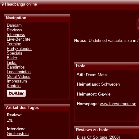
9 Headbänga online
Navigation
Dahoam
Reviews
Interviews
Live-Berichte
Notice
: Undefined variable: size in
Termine
Partykalender
Specials
Bilder
Links
Isole
Bandinfos
Locationinfos
Stil:
Doom Metal
Metal-Videos
Impressum
Heimatland:
Schweden
Kontakt
Heimatort:
G�vle
Homepage:
www.forevermore.se
Artikel des Tages
Review:
Tyr
Interview:
Reviews zu Isole:
Greifenstein
Bliss Of Solitude
(2008)