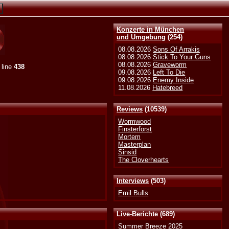
Konzerte in München
und Umgebung
(254)
08.08.2026
Sons Of Arrakis
08.08.2026
Stick To Your Guns
08.08.2026
Graveworm
 line
438
09.08.2026
Left To Die
09.08.2026
Enemy Inside
11.08.2026
Hatebreed
Reviews
(10539)
Wormwood
Finsterforst
Mortem
Masterplan
Sinsid
The Cloverhearts
Interviews
(503)
Emil Bulls
Live-Berichte
(689)
Summer Breeze 2025