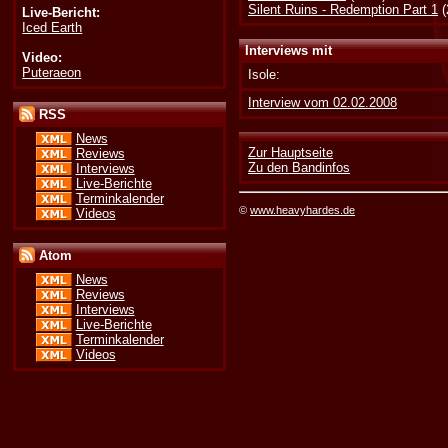
Silent Ruins - Redemption Part 1
(
Live-Bericht:
Iced Earth
Interviews mit
Video:
Puteraeon
Isole:
Interview vom 02.02.2008
RSS
News
Zur Hauptseite
Reviews
Zu den Bandinfos
Interviews
Live-Berichte
Terminkalender
©
www.heavyhardes.de
Videos
Atom
News
Reviews
Interviews
Live-Berichte
Terminkalender
Videos