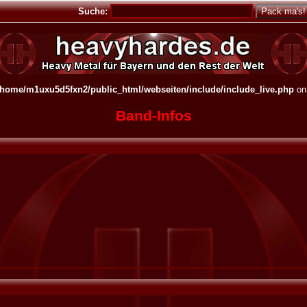
Suche:
/home/m1uxu5d5fxn2/public_html/webseiten/include/include_live.php
on
Band-Infos