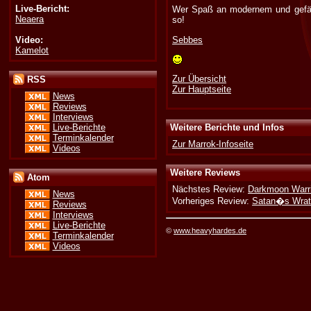
Live-Bericht:
Wer Spaß an modernem und gefälli
Neaera
so!
Video:
Sebbes
Kamelot
Zur Übersicht
RSS
Zur Hauptseite
News
Reviews
Interviews
Weitere Berichte und Infos
Live-Berichte
Terminkalender
Zur Marrok-Infoseite
Videos
Weitere Reviews
Atom
Nächstes Review:
Darkmoon Warri
News
Vorheriges Review:
Satan�s Wrath
Reviews
Interviews
Live-Berichte
©
www.heavyhardes.de
Terminkalender
Videos