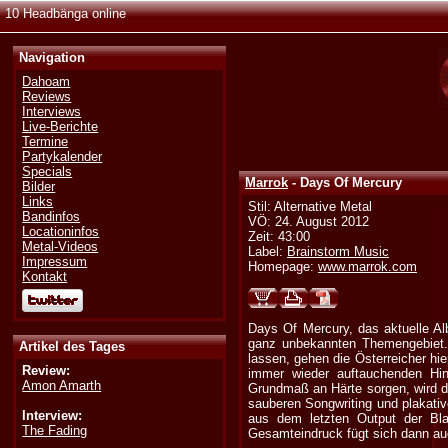
10 Headbänga online
Navigation
Dahoam
Reviews
Interviews
Live-Berichte
Termine
Partykalender
Specials
Marrok
- Days Of Mercury
Bilder
Links
Stil: Alternative Metal
Bandinfos
VÖ: 24. August 2012
Locationinfos
Zeit: 43:00
Metal-Videos
Label:
Brainstorm Music
Impressum
Homepage:
www.marrok.com
Kontakt
Days Of Mercury, das aktuelle Al
ganz unbekannten Themengebiet. 
Artikel des Tages
lassen, gehen die Österreicher hi
Review:
immer wieder auftauchenden Hi
Amon Amarth
Grundmaß an Härte sorgen, wird di
sauberen Songwriting und plakativ
Interview:
aus dem letzten Output der Bl
The Fading
Gesamteindruck fügt sich dann au