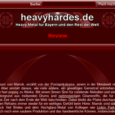
Suche:
Review
bum von Marrok, erzählt von der Postapokalypse, einem in der Metalwelt ni
Aber anstatt daraus, wie viele andere, ein gewaltiges Gemetzel entstehen
er fast poppig zu Werke. Mit einem feinen Sinn für zündende Melodien und ei
ntergrund aus treibenden Drums und
rammstein
igen Gitarrenriffs, die für
e Zeit nach dem Ende der Welt beschrieben. Dabei bleibt die Platte durchau
en Refrains immer wieder für ein wohliges Gefühl beim Hörer. Marrok sind da
ack Veil Brides und dem Hochglanz-Metal von Kollegen wie
Linkin Park
ch noch eine saubere Produktion und das handwerkliche Können, insbesondere