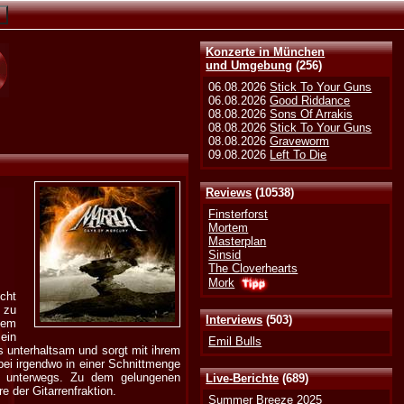
Konzerte in München
und Umgebung
(256)
06.08.2026
Stick To Your Guns
06.08.2026
Good Riddance
08.08.2026
Sons Of Arrakis
08.08.2026
Stick To Your Guns
08.08.2026
Graveworm
09.08.2026
Left To Die
Reviews
(10538)
Finsterforst
Mortem
Masterplan
Sinsid
The Cloverhearts
Mork
cht
 zu
Interviews
(503)
nem
 ein
Emil Bulls
s unterhaltsam und sorgt mit ihrem
bei irgendwo in einer Schnittmenge
unterwegs. Zu dem gelungenen
Live-Berichte
(689)
 der Gitarrenfraktion.
Summer Breeze 2025