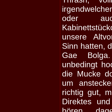
irgendwelch
oder auc
Kabinettstüc
unsere Altv
Sinn hatten, d
Gae Bolga.
unbedingt hoc
die Mucke d
um anstecke
richtig gut, 
Direktes und
hören, dag