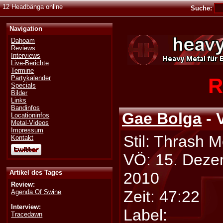
12 Headbänga online
Suche:
Navigation
Dahoam
Reviews
Interviews
Live-Berichte
Termine
R
Partykalender
Specials
Bilder
Links
Bandinfos
Gae Bolga
- 
Locationinfos
Metal-Videos
Impressum
Stil: Thrash M
Kontakt
VÖ: 15. Dez
Artikel des Tages
2010
Review:
Zeit: 47:22
Agenda Of Swine
Interview:
Label:
Tracedawn