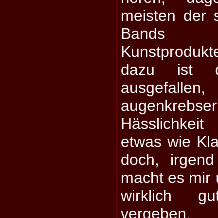
meisten der 
Bands w
Kunstproduk
dazu ist d
ausgefalle
augenkrebse
Hässlichkei
etwas wie Kla
doch, irgend
macht es mir 
wirklich 
vergeben.