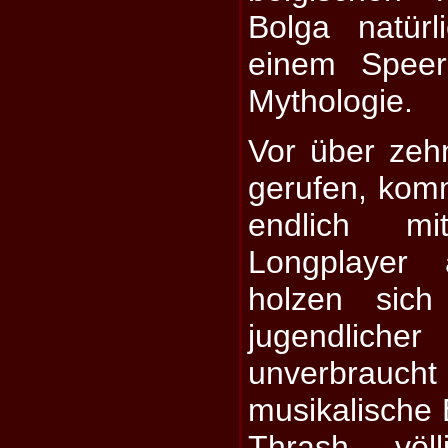
Bolga natür
einem Speer
Mythologie.
Vor über zeh
gerufen, kom
endlich m
Longplayer
holzen sich
jugendlicher
unverbrau
musikalische 
Thrash, völ