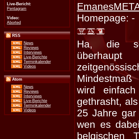
EmanesMETA
Live-Bericht:
Pentagram
Homepage: -
Video:
Aborted
RSS
Ha, die s
News
Reviews
Interviews
überha
Live-Berichte
Terminkalender
zeitgenössis
Videos
Mindestmaß 
Atom
wird einfach
News
Reviews
Interviews
gethrasht, als
Live-Berichte
Terminkalender
25 Jahre gar
Videos
wen es dabe
belgischen 