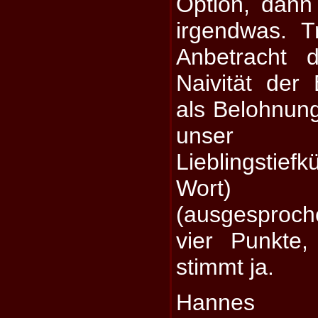
Option, dann
irgendwas. T
Anbetracht 
Naivität der
als Belohnun
unse
Lieblingstiefk
Wort) 
(ausgesproc
vier Punkte,
stimmt ja.
Hannes