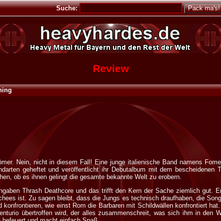
Suche:
Review
hing
ömer. Nein, nicht in diesem Fall! Eine junge italienische Band namens Fome
darten geheftet und veröffentlicht ihr Debutalbum mit dem bescheidenen Ti
hen, ob es ihnen gelingt die gesamte bekannte Welt zu erobern.
ben Thrash Deathcore und das trifft den Kern der Sache ziemlich gut. Erf
schees ist. Zu sagen bleibt, dass die Jungs es technisch draufhaben, die Son
 konfrontieren, wie einst Rom die Barbaren mit Schildwällen konfrontiert hat.
enturio übertroffen wird, der alles zusammenschreit, was sich ihm in den Weg
n befeuert und macht einfach Spaß.