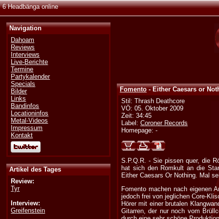
6 Headbänga online
Navigation
Dahoam
Reviews
Interviews
Live-Berichte
Termine
Partykalender
Specials
Fomento
- Either Caesars or Not
Bilder
Links
Stil: Thrash Deathcore
Bandinfos
VÖ: 05. Oktober 2009
Locationinfos
Zeit: 34:45
Metal-Videos
Label:
Coroner Records
Impressum
Homepage: -
Kontakt
S.P.Q.R. - Sie pissen quer, die R
hat sich den Romkult an die Stan
Artikel des Tages
Either Caesars Or Nothing. Mal se
Review:
Tyr
Fomento machen nach eigenen Anga
jedoch frei von jeglichen Core-Kli
Interview:
Hörer mit einer brutalen Klangwand
Greifenstein
Gitarren, der nur noch vom Brüllc
durch eine sehr schöne Produktio