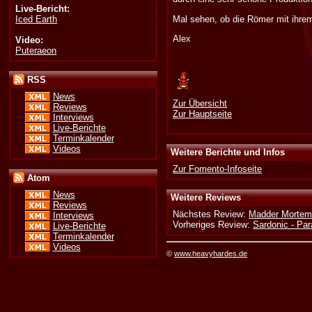
Live-Bericht:
Iced Earth
Mal sehen, ob die Römer mit ihrem
Alex
Video:
Puteraeon
RSS
News
Zur Übersicht
Reviews
Zur Hauptseite
Interviews
Live-Berichte
Terminkalender
Videos
Weitere Berichte und Infos
Zur Fomento-Infoseite
Atom
News
Weitere Reviews
Reviews
Nächstes Review:
Madder Mortem
Interviews
Vorheriges Review:
Sardonic - Par
Live-Berichte
Terminkalender
Videos
©
www.heavyhardes.de