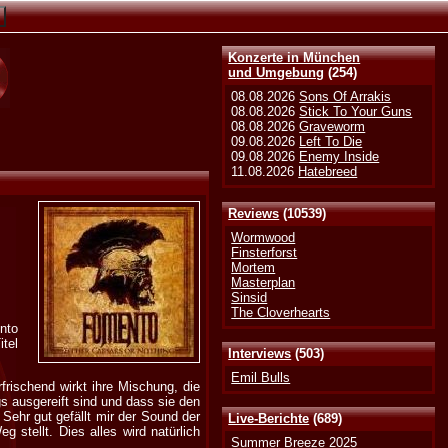
Konzerte in München
und Umgebung
(254)
08.08.2026
Sons Of Arrakis
08.08.2026
Stick To Your Guns
08.08.2026
Graveworm
09.08.2026
Left To Die
09.08.2026
Enemy Inside
11.08.2026
Hatebreed
Reviews
(10539)
Wormwood
Finsterforst
Mortem
Masterplan
Sinsid
The Cloverhearts
nto
tel
Interviews
(503)
Emil Bulls
rischend wirkt ihre Mischung, die
gs ausgereift sind und dass sie den
 Sehr gut gefällt mir der Sound der
Live-Berichte
(689)
 stellt. Dies alles wird natürlich
Summer Breeze 2025