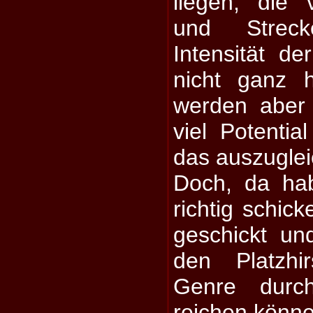
liegen, die 
und Strec
Intensität d
nicht ganz h
werden aber 
viel Potenti
das auszuglei
Doch, da ha
richtig schic
geschickt un
den Platzhi
Genre durc
reichen könn