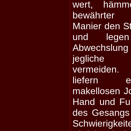
wert, hämm
bewährter 
Manier den S
und lege
Abwechslun
jegliche 
vermeiden. 
liefern e
makellosen Jo
Hand und Fuß
des Gesangs
Schwierigke