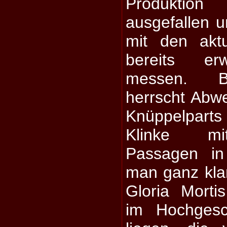
Produktion
ausgefallen u
mit den akt
bereits e
messen. B
herrscht Abw
Knüppelpart
Klinke mi
Passagen in
man ganz kla
Gloria Morti
im Hochgesch