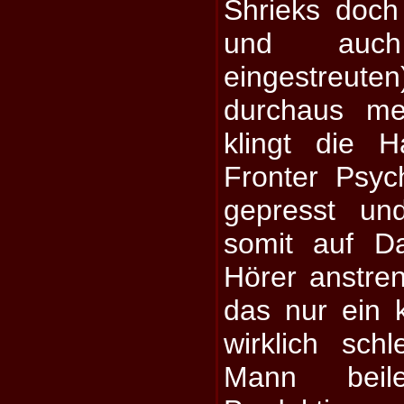
Shrieks doc
und auch
eingestreut
durchaus me
klingt die 
Fronter Psy
gepresst un
somit auf D
Hörer anstren
das nur ein 
wirklich sch
Mann beil