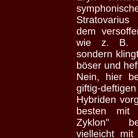
symphonische
Stratovariu
dem versoff
wie z. B. Fi
sondern klingt
böser und heft
Nein, hier 
giftig-deft
Hybriden vorg
besten mit
Zyklon" be
vielleicht mi