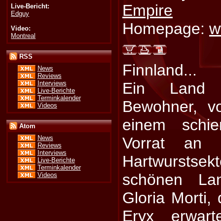
Empire
Live-Bericht:
Edguy
Homepage:
w
Video:
Montreal
RSS
Finnland...
News
Reviews
Interviews
Ein Land v
Live-Berichte
Terminkalender
Bewohner, v
Videos
einem schie
Atom
Vorrat an
News
Reviews
Interviews
Hartwurstse
Live-Berichte
Terminkalender
schönen L
Videos
Gloria Morti,
Eryx erwart