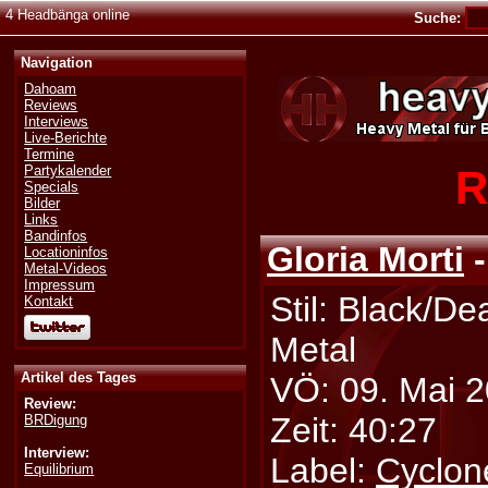
4 Headbänga online
Suche:
Navigation
Dahoam
Reviews
Interviews
Live-Berichte
Termine
R
Partykalender
Specials
Bilder
Links
Bandinfos
Gloria Morti
-
Locationinfos
Metal-Videos
Impressum
Stil: Black/De
Kontakt
Metal
Artikel des Tages
VÖ: 09. Mai 
Review:
Zeit: 40:27
BRDigung
Interview:
Label:
Cyclon
Equilibrium