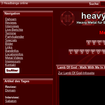
3 Headbänga online
Suche:
Navigation
Dahoam
Reviews
Interviews
Live-Berichte
Me
Termine
Partykalender
Specials
A
B
C
Bilder
Links
Bandinfos
L
M
N
O
P
Q
R
Locationinfos
Metal-Videos
Impressum
Kontakt
Lamb Of God - Walk With Me In 
Zur Lamb Of God-Infoseite
Artikel des Tages
Review:
Domain
Interview:
Sabaton