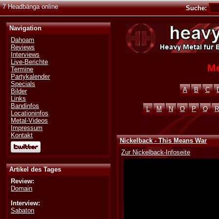
7 Headbänga online
Suche:
Navigation
Dahoam
Reviews
Interviews
Live-Berichte
Me
Termine
Partykalender
Specials
A
B
C
Bilder
Links
Bandinfos
L
M
N
O
P
Q
R
Locationinfos
Metal-Videos
Impressum
Kontakt
Nickelback - This Means War
Zur Nickelback-Infoseite
Artikel des Tages
Review:
Domain
Interview:
Sabaton