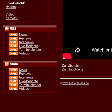
Live-Bericht:
Neaera
Video:
Kamelot
RSS
News
Reviews
Interviews
Live-Berichte
Terminkalender
Videos
Atom
Zur Übersicht
Zur Hauptseite
News
Reviews
Interviews
Live-Berichte
©
www.heavyhardes.de
Terminkalender
Videos