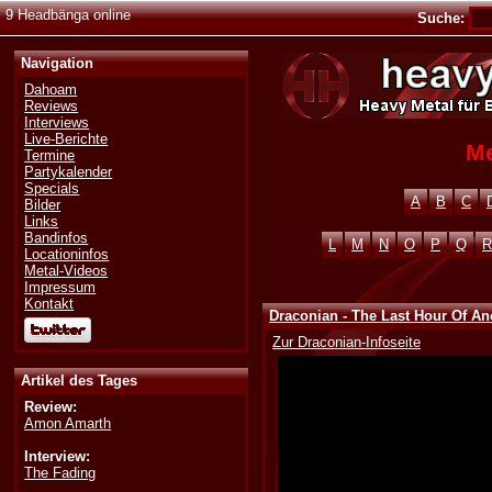
9 Headbänga online
Suche:
Navigation
Dahoam
Reviews
Interviews
Live-Berichte
Me
Termine
Partykalender
Specials
A
B
C
Bilder
Links
Bandinfos
L
M
N
O
P
Q
R
Locationinfos
Metal-Videos
Impressum
Kontakt
Draconian - The Last Hour Of An
Zur Draconian-Infoseite
Artikel des Tages
Review:
Amon Amarth
Interview:
The Fading