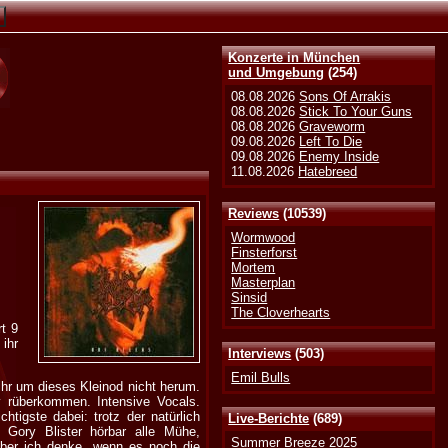
Konzerte in München
und Umgebung
(254)
08.08.2026
Sons Of Arrakis
08.08.2026
Stick To Your Guns
08.08.2026
Graveworm
09.08.2026
Left To Die
09.08.2026
Enemy Inside
11.08.2026
Hatebreed
Reviews
(10539)
Wormwood
Finsterforst
Mortem
Masterplan
Sinsid
The Cloverhearts
t 9
ihr
Interviews
(503)
Emil Bulls
hr um dieses Kleinod nicht herum.
iv rüberkommen. Intensive Vocals.
igste dabei: trotz der natürlich
Live-Berichte
(689)
 Gory Blister hörbar alle Mühe,
Summer Breeze 2025
 aber ich denke, wenn es noch die