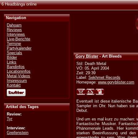
6 Headbänga online
Navigation
Dahoam
Reviews
Interviews
Live-Berichte
Termine
Partykalender
Specials
Gory Blister
- Art Bleeds
Bilder
Links
Stil: Death Metal
Bandinfos
VÖ: 05. April 2004
Locationinfos
Zeit: 29:39
Metal-Videos
Label:
Sekhmet Records
Impressum
Homepage:
www.goryblister.com
Kontakt
Eventuell ist diese italienische 
Sampler im Ohr. Nun haben sie a
Artikel des Tages
Debut.
Review:
Tyr
Und um es mal kurz zu machen: we
Fantastische Musiker. Fantastisc
Interview:
Phänomenale Leads. Hier kommt w
Greifenstein
starken Beeinflussung und den 
eigenständig zu sein. Was ihnen 