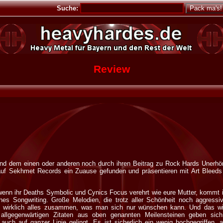
Suche:
Review
Band dem einen oder anderen noch durch ihren Beitrag zu Rock Hards Unerhör
uf Sekhmet Records ein Zuause gefunden und präsentieren mit Art Bleeds 
nn ihr Deaths Symbolic und Cynics Focus verehrt wie eure Mutter, kommt i
hes Songwriting. Große Melodien, die trotz aller Schönheit noch aggress
irklich alles zusammen, was man sich nur wünschen kann. Und das wicht
allgegenwärtigen Zitaten aus oben genannten Meilensteinen geben sich
auch auf ganzer Linie gelingt. Es ist sicherlich ein wenig hochgegriffen,