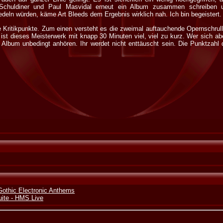
Schuldiner und Paul Masvidal erneut ein Album zusammen schreiben
deln würden, käme Art Bleeds dem Ergebnis wirklich nah. Ich bin begeistert.
 Kritikpunkte. Zum einen versteht es die zweimal auftauchende Opernschrulle,
ist dieses Meisterwerk mit knapp 30 Minuten viel, viel zu kurz. Wer sich a
Album unbedingt anhören. Ihr werdet nicht enttäuscht sein. Die Punktzahl d
Gothic Electronic Anthems
ite - HMS Live