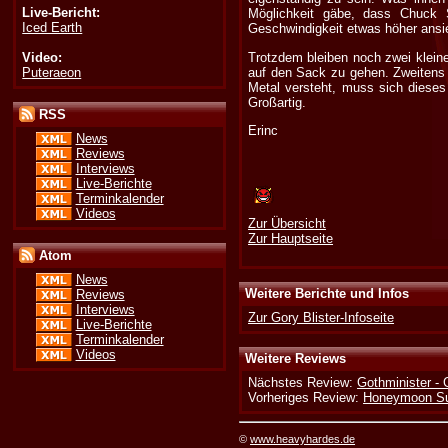
Live-Bericht:
Möglichkeit gäbe, dass Chuck 
Iced Earth
Geschwindigkeit etwas höher ansie
Video:
Trotzdem bleiben noch zwei kleine
Puteraeon
auf den Sack zu gehen. Zweitens 
Metal versteht, muss sich dieses 
Großartig.
RSS
Erinc
News
Reviews
Interviews
Live-Berichte
Terminkalender
Videos
Zur Übersicht
Zur Hauptseite
Atom
News
Weitere Berichte und Infos
Reviews
Interviews
Zur Gory Blister-Infoseite
Live-Berichte
Terminkalender
Videos
Weitere Reviews
Nächstes Review:
Gothminister - 
Vorheriges Review:
Honeymoon Su
©
www.heavyhardes.de