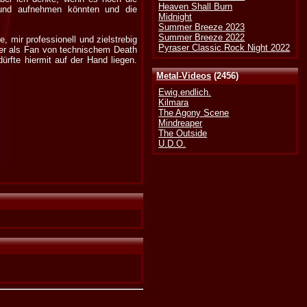
Heaven Shall Burn
 und aufnehmen könnten und die
Midnight
Summer Breeze 2023
Summer Breeze 2022
 mir professionell und zielstrebig
Pyraser Classic Rock Night 2022
ber als Fan von technischem Death
ürfte hiermit auf der Hand liegen.
Metal-Videos
(2456)
Ewig.endlich.
Kilmara
The Agony Scene
Mindreaper
The Outside
U.D.O.