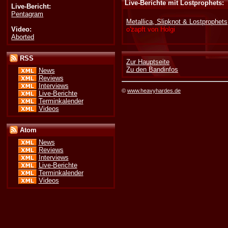
Live-Berichte mit Lostprophets:
Live-Bericht:
Pentagram
Metallica, Slipknot & Lostprophets
Video:
o'zapft von Holgi
Aborted
RSS
Zur Hauptseite
Zu den Bandinfos
News
Reviews
Interviews
©
www.heavyhardes.de
Live-Berichte
Terminkalender
Videos
Atom
News
Reviews
Interviews
Live-Berichte
Terminkalender
Videos