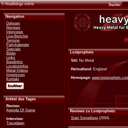
5 Headbänga online
Suche:
Navigation
Dahoam
Reviews
Interviews
Live-Berichte
B
Termine
Partykalender
Specials
Lostprophets
Bilder
Links
Stil:
Nu Metal
Bandinfos
Locationinfos
Heimatland:
England
Metal-Videos
Impressum
Homepage:
www.lostprophets.co
Kontakt
Artikel des Tages
Review:
Agenda Of Swine
Reviews zu Lostprophets:
Start Something
(2004)
Interview:
Tracedawn