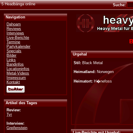
5 Headbänga online
Suche:
Navigation
Dahoam
Reviews
Interviews
Live-Berichte
B
Termine
Partykalender
Specials
Urgehal
Bilder
Links
Stil:
Black Metal
Bandinfos
Locationinfos
Heimatland:
Norwegen
Metal-Videos
Impressum
Heimatort:
H�nefoss
Kontakt
Artikel des Tages
Review:
Tyr
Interview:
Greifenstein
Live-Berichte mit Urgehal: