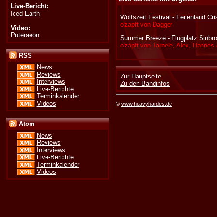
Live-Bericht:
Iced Earth
Wolfszeit Festival
-
Ferienland Cri
o'zapft von Dagger
Video:
Puteraeon
Summer Breeze
-
Flugplatz Sinbr
o'zapft von Tarnele, Alex, Hannes
RSS
News
Reviews
Zur Hauptseite
Interviews
Zu den Bandinfos
Live-Berichte
Terminkalender
Videos
©
www.heavyhardes.de
Atom
News
Reviews
Interviews
Live-Berichte
Terminkalender
Videos