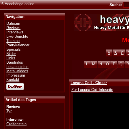
6 Headbänga online
Suche:
Navigation
Dahoam
Reviews
Interviews
Live-Berichte
Me
Termine
Partykalender
Specials
A
B
C
Bilder
Links
Bandinfos
L
M
N
O
P
Q
R
Locationinfos
Metal-Videos
Impressum
Kontakt
Lacuna Coil - Closer
Zur Lacuna Coil-Infoseite
Artikel des Tages
Review:
Tyr
Interview:
Greifenstein