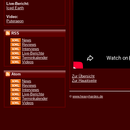
Live-Bericht:
Iced Earth
Video:
Puteraeon
RSS
News
Reviews
Interviews
Live-Berichte
Terminkalender
Videos
Atom
Zur Übersicht
Zur Hauptseite
News
Reviews
Interviews
Live-Berichte
©
www.heavyhardes.de
Terminkalender
Videos