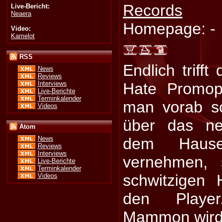
Records
Live-Bericht:
Neaera
Homepage: -
Video:
Kamelot
RSS
Endlich trifft
News
Reviews
Interviews
Hate Promop
Live-Berichte
Terminkalender
man vorab s
Videos
über das n
Atom
dem Haus
News
Reviews
Interviews
vernehmen, 
Live-Berichte
Terminkalender
schwitzigen
Videos
den Playe
Mammon wird 