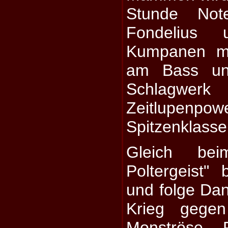
Stunde Not
Fondelius
Kumpanen mi
am Bass u
Schlagw
Zeitlupen
Spitzenklasse
Gleich be
Poltergeist" 
und folge Dan
Krieg gegen
Monströse R