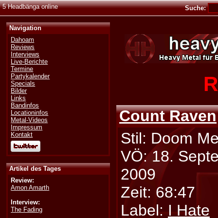
5 Headbänga online
Suche:
Navigation
Dahoam
Reviews
Interviews
Live-Berichte
Termine
R
Partykalender
Specials
Bilder
Links
Bandinfos
Count Raven
Locationinfos
Metal-Videos
Impressum
Stil: Doom Me
Kontakt
VÖ: 18. Sept
Artikel des Tages
2009
Review:
Zeit: 68:47
Amon Amarth
Interview:
Label:
I Hate
The Fading