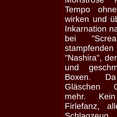
Tempo ohne 
wirken und ü
Inkarnation 
bei "Scr
stampfend
"Nashira", de
und geschm
Boxen. Da
Gläschen G
mehr. Kein
Firlefanz, al
Schlagze