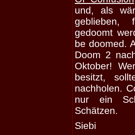
und, als wä
geblieben, 
gedoomt wer
be doomed. 
Doom 2 nach
Oktober! We
besitzt, soll
nachholen. C
nur ein Sch
Schätzen.
Siebi