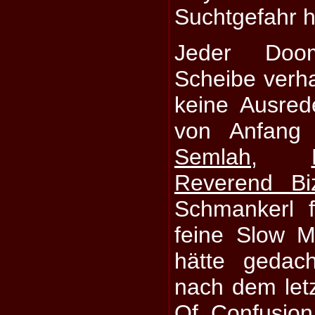
Suchtgefahr h
Jeder Doo
Scheibe verha
keine Ausrede
von Anfang
Semlah
,
Reverend Bi
Schmankerl f
feine Slow M
hätte gedac
nach dem let
Of Confusion