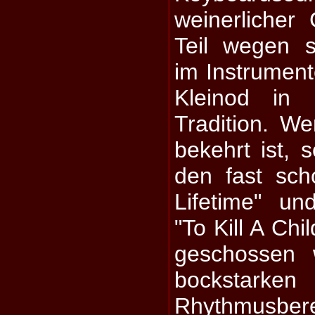
weinerliche
Teil wegen 
im Instrumen
Kleinod in 
Tradition. W
bekehrt ist, s
den fast sch
Lifetime" u
"To Kill A Ch
geschossen 
bockstark
Rhythmusber