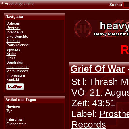
6 Headbänga online
Suche:
Navigation
Dahoam
Reviews
Interviews
Live-Berichte
Termine
R
Partykalender
Specials
Bilder
Links
Bandinfos
Grief Of War
Locationinfos
Metal-Videos
Impressum
Stil: Thrash M
Kontakt
VÖ: 21. Augu
Artikel des Tages
Zeit: 43:51
Review:
Label:
Prosthe
Tyr
Interview:
Records
Greifenstein