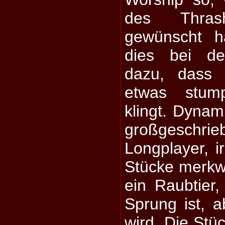
des Thras
gewünscht hä
dies bei d
dazu, dass
etwas stum
klingt. Dynam
großgeschr
Longplayer, i
Stücke merkwü
ein Raubtier
Sprung ist, a
wird. Die Stüc