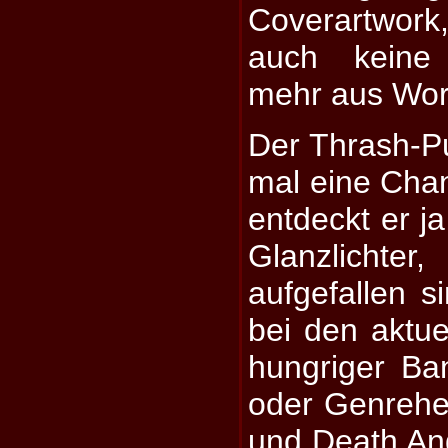
Coverartwor
auch keine 
mehr aus Wor
Der Thrash-P
mal eine Chan
entdeckt er ja
Glanzlichte
aufgefallen s
bei den aktue
hungriger B
oder Genreh
und
Death An