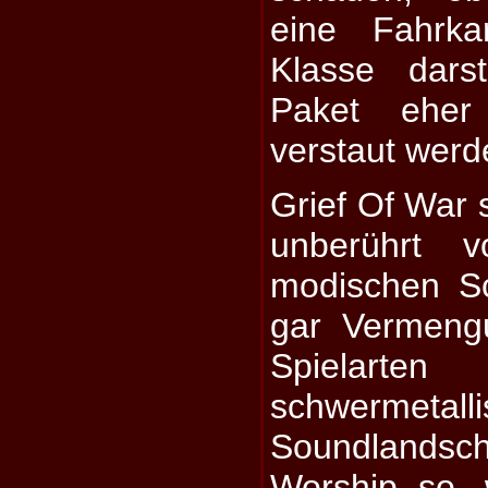
eine Fahrka
Klasse dars
Paket eher
verstaut werde
Grief Of War 
unberührt v
modischen S
gar Vermeng
Spiel
schwermetall
Soundlandsch
Worship so, 