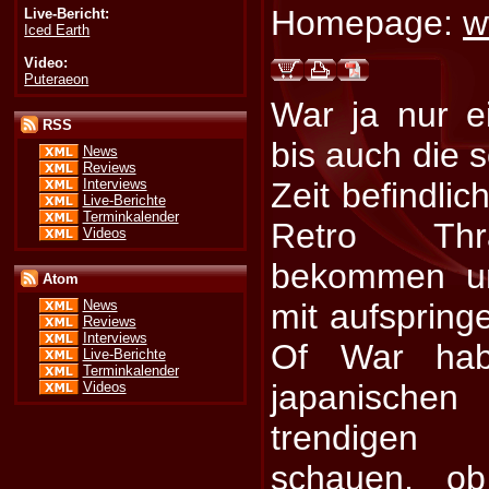
Homepage:
w
Live-Bericht:
Iced Earth
Video:
Puteraeon
War ja nur e
RSS
bis auch die 
News
Reviews
Interviews
Zeit befindli
Live-Berichte
Terminkalender
Retro Thr
Videos
bekommen un
Atom
mit aufspring
News
Reviews
Interviews
Of War hab
Live-Berichte
Terminkalender
japanisch
Videos
trendigen
schauen, ob