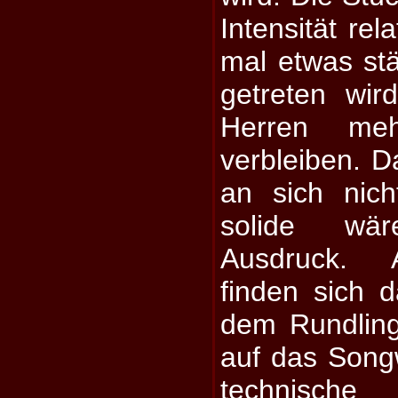
Intensität rel
mal etwas st
getreten wir
Herren me
verbleiben. D
an sich nicht
solide wä
Ausdruck. 
finden sich 
dem Rundling
auf das Songw
technisc