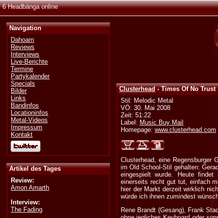
6 Headbänga online
Navigation
Dahoam
Reviews
Interviews
Live-Berichte
Termine
Partykalender
Specials
Clusterhead
- Times Of No Trust
Bilder
Links
Stil: Melodic Metal
Bandinfos
VÖ: 30. Mai 2008
Locationinfos
Zeit: 51:22
Metal-Videos
Label:
Music Buy Mail
Impressum
Homepage:
www.clusterhead.com
Kontakt
Clusterhead, eine Regensburger G
im Old School-Stil gehalten: Gera
Artikel des Tages
eingespielt wurde. Heute findet
Review:
einerseits recht gut tut, einfach
Amon Amarth
hier der Markt derzeit wirklich n
würde ich ihnen zumindest wünsc
Interview:
The Fading
Rene Brandt (Gesang), Frank Stad
ohne jegliches Keyboard oder sons