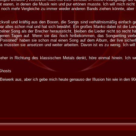
t waren, in denen die Musik rein und pur ertönen musste. Ich will mich nich
s noch mehr Vergleiche zu immer wieder anderen Bands ziehen könnte, aber s
ckvoll und kräftig aus den Boxen, die Songs sind verhältnismäßig einfach gest
r alles schon mal und hat sich bewährt. Ein großes Manko dabei ist die Langl
zelner Song als der Brecher heraussticht, bleiben die Lieder nicht so recht h
genen Tagen auf. Wenn sie das noch hinbekommen, das Songwriting verbe
"Poisoned" haben sie schon mal einen Song auf dem Album, der live sicherl
 müssten sie ansetzen und weiter arbeiten. Davon ist es zu wenig. Ich will s
eher in Richtung des klassischen Metals denkt, höre einmal hinein. Ich 
 Ghosts
eiwerk aus, aber ich gebe mich heute genauso der Illusion hin wie in den 90