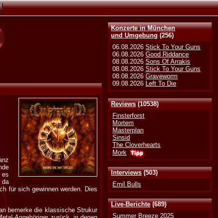
Konzerte in München
und Umgebung
(256)
06.08.2026
Stick To Your Guns
06.08.2026
Good Riddance
08.08.2026
Sons Of Arrakis
08.08.2026
Stick To Your Guns
08.08.2026
Graveworm
09.08.2026
Left To Die
Reviews
(10538)
Finsterforst
Mortem
Masterplan
Sinsid
The Cloverhearts
Mork
anz
ande
Interviews
(503)
 es
, da
Emil Bulls
rch für sich gewinnen werden. Dies
Live-Berichte
(689)
an bemerke die klassische Strukur
Summer Breeze 2025
Metal-Angehöriger zurück, in denen