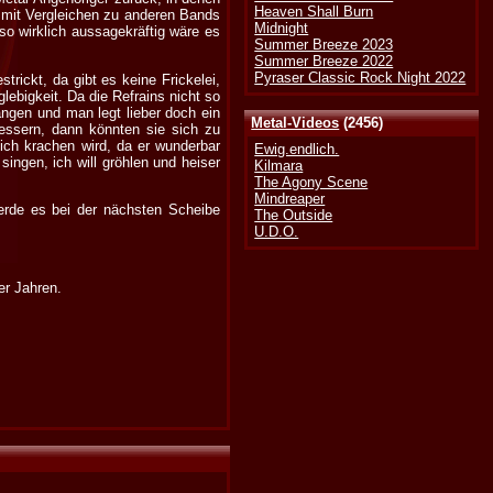
Heaven Shall Burn
t mit Vergleichen zu anderen Bands
Midnight
o wirklich aussagekräftig wäre es
Summer Breeze 2023
Summer Breeze 2022
Pyraser Classic Rock Night 2022
rickt, da gibt es keine Frickelei,
ebigkeit. Da die Refrains nicht so
ängen und man legt lieber doch ein
Metal-Videos
(2456)
ssern, dann könnten sie sich zu
ich krachen wird, da er wunderbar
Ewig.endlich.
ingen, ich will gröhlen und heiser
Kilmara
The Agony Scene
Mindreaper
werde es bei der nächsten Scheibe
The Outside
U.D.O.
er Jahren.