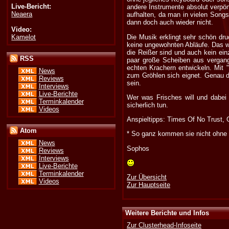
Live-Bericht:
andere Instrumente absolut verpön
Neaera
aufhalten, da man in vielen Song
dann doch auch wieder nicht.
Video:
Kamelot
Die Musik erklingt sehr schön dru
keine ungewohnten Abläufe. Das wa
die Reißer sind und auch kein ein
RSS
paar große Scheiben aus vergan
echten Krachern entwickeln. Mit 
News
zum Gröhlen sich eignet. Genau da
Reviews
sein.
Interviews
Live-Berichte
Wer was Frisches will und dabei 
Terminkalender
sicherlich tun.
Videos
Anspieltipps: Times Of No Trust,
Atom
* So ganz kommen sie nicht ohne B
News
Sophos
Reviews
Interviews
Live-Berichte
Terminkalender
Zur Übersicht
Videos
Zur Hauptseite
Weitere Berichte und Infos
Zur Clusterhead-Infoseite