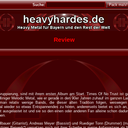
Suche:
Review
ruppierung, sind mit ihrem ersten Album am Start. Times Of No Trust ist g
dliniger Melodic Metal, wie er gerade in den 90er Jahren zuhauf im ganzen L
 man relativ wenige Bands, die dieser alten Tradition folgen, weswegen
 mal wieder so etwas Entspannendes zu hören, andererseits bietet es sich an
icht ausgelastet ist und sie so den einen oder anderen Fan alleine schon dadu
hen.
lbauer (Gitarrist), Andreas Meyer (Bassist) und Ruediger Tonn (Drummer) (m
tiges Beiwerk*) versetzen mich mit ihrer Scheibe in meine Anfangstage als 