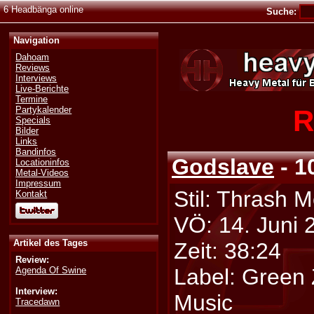
6 Headbänga online
Suche:
Navigation
Dahoam
Reviews
Interviews
Live-Berichte
Termine
R
Partykalender
Specials
Bilder
Links
Bandinfos
Godslave
- 1
Locationinfos
Metal-Videos
Impressum
Stil: Thrash M
Kontakt
VÖ: 14. Juni 
Artikel des Tages
Zeit: 38:24
Review:
Label: Green
Agenda Of Swine
Interview:
Music
Tracedawn