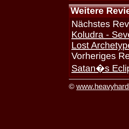
Weitere Revi
Nächstes Rev
Koludra - Sev
Lost Archetyp
Vorheriges R
Satan�s Ecli
©
www.heavyhard