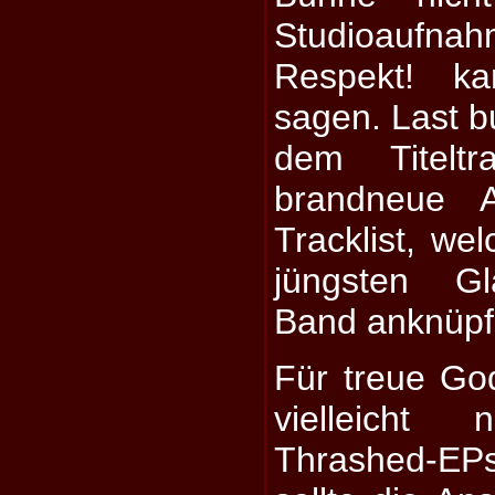
Studioaufna
Respekt! 
sagen. Last bu
dem Titeltr
brandneue A
Tracklist, we
jüngsten Gl
Band anknüpf
Für treue God
vielleicht
Thrashed-EPs