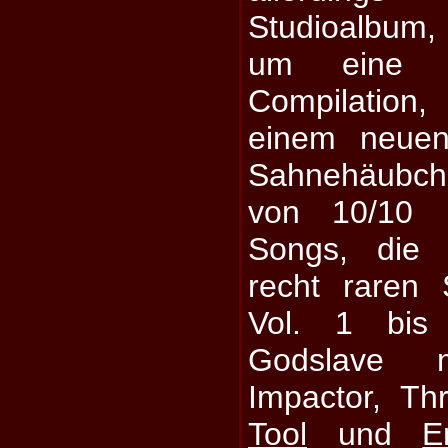
Studioalbum
um eine A
Compilation
einem neuen
Sahnehäubche
von 10/10 b
Songs, die 
recht raren 
Vol. 1 bis
Godslave 
Impactor, Th
Tool
und
E