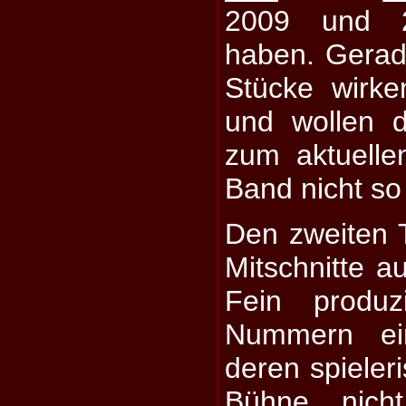
2009 und 20
haben. Gerade
Stücke wirke
und wollen d
zum aktuellen
Band nicht so
Den zweiten Te
Mitschnitte a
Fein produz
Nummern ein
deren spieler
Bühne nich