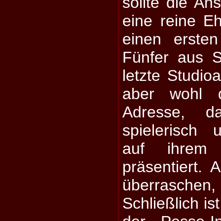
sollte die An
eine reine E
einen erste
Fünfer aus S
letzte Studi
aber wohl 
Adresse, 
spielerisch 
auf ihrem 
präsentiert. 
überraschen
Schließlich is