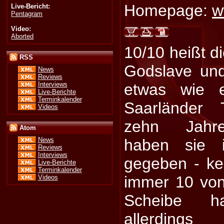
Homepage:
w
Live-Bericht:
Pentagram
Video:
Aborted
10/10 heißt d
RSS
Godslave und 
News
Reviews
Interviews
etwas wie e
Live-Berichte
Terminkalender
Saarländer 
Videos
zehn Jahr
Atom
haben sie 
News
Reviews
Interviews
gegeben - ke
Live-Berichte
Terminkalender
immer 10 von
Videos
Scheibe h
allerding