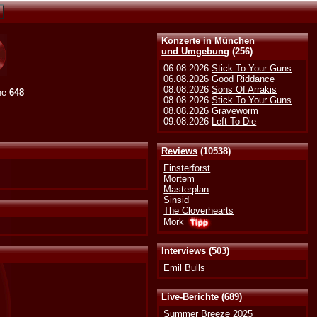
Konzerte in München
und Umgebung
(256)
06.08.2026
Stick To Your Guns
06.08.2026
Good Riddance
08.08.2026
Sons Of Arrakis
ne
648
08.08.2026
Stick To Your Guns
08.08.2026
Graveworm
09.08.2026
Left To Die
Reviews
(10538)
Finsterforst
Mortem
Masterplan
Sinsid
The Cloverhearts
Mork
Interviews
(503)
Emil Bulls
Live-Berichte
(689)
Summer Breeze 2025