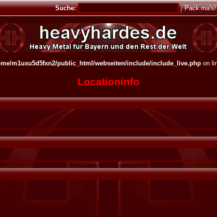
Suche:
ome/m1uxu5d5fxn2/public_html/webseiten/include/include_live.php
on li
Locationinfo