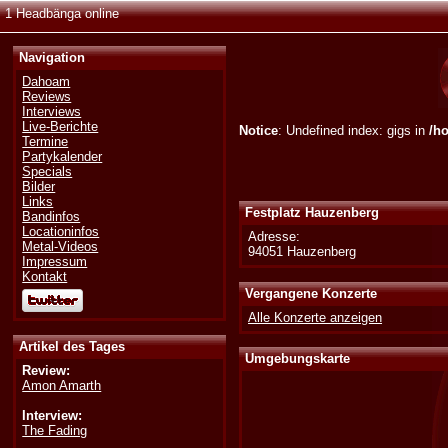
1 Headbänga online
Navigation
Dahoam
Reviews
Interviews
Live-Berichte
Notice
: Undefined index: gigs in
/h
Termine
Partykalender
Specials
Bilder
Links
Festplatz Hauzenberg
Bandinfos
Locationinfos
Adresse:
Metal-Videos
94051 Hauzenberg
Impressum
Kontakt
Vergangene Konzerte
Alle Konzerte anzeigen
Artikel des Tages
Umgebungskarte
Review:
Amon Amarth
Interview:
The Fading