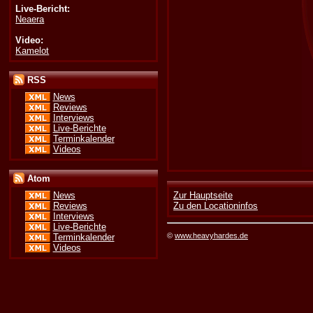
Live-Bericht:
Neaera
Video:
Kamelot
RSS
News
Reviews
Interviews
Live-Berichte
Terminkalender
Videos
Atom
News
Zur Hauptseite
Reviews
Zu den Locationinfos
Interviews
Live-Berichte
©
www.heavyhardes.de
Terminkalender
Videos