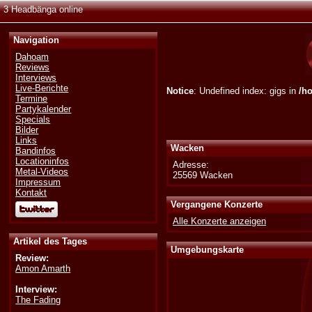
3 Headbänga online
Navigation
Dahoam
Reviews
Interviews
Live-Berichte
Notice
: Undefined index: gigs in
/h
Termine
Partykalender
Specials
Bilder
Links
Wacken
Bandinfos
Locationinfos
Adresse:
Metal-Videos
25569 Wacken
Impressum
Kontakt
Vergangene Konzerte
Alle Konzerte anzeigen
Artikel des Tages
Umgebungskarte
Review:
Amon Amarth
Interview:
The Fading