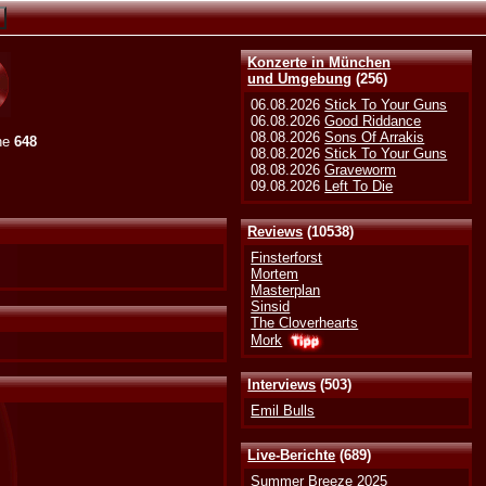
Konzerte in München
und Umgebung
(256)
06.08.2026
Stick To Your Guns
06.08.2026
Good Riddance
08.08.2026
Sons Of Arrakis
ne
648
08.08.2026
Stick To Your Guns
08.08.2026
Graveworm
09.08.2026
Left To Die
Reviews
(10538)
Finsterforst
Mortem
Masterplan
Sinsid
The Cloverhearts
Mork
Interviews
(503)
Emil Bulls
Live-Berichte
(689)
Summer Breeze 2025