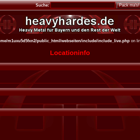
Suche:
ome/m1uxu5d5fxn2/public_html/webseiten/include/include_live.php
on li
Locationinfo