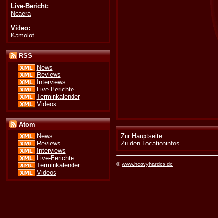
Live-Bericht:
Neaera
Video:
Kamelot
RSS
News
Reviews
Interviews
Live-Berichte
Terminkalender
Videos
Atom
News
Zur Hauptseite
Reviews
Zu den Locationinfos
Interviews
Live-Berichte
©
www.heavyhardes.de
Terminkalender
Videos