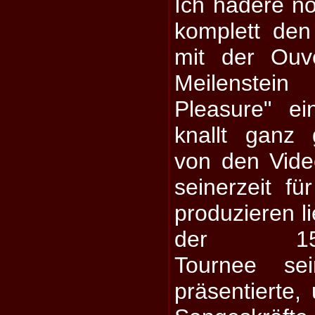
Ich hadere no
komplett den
mit der Ouv
Meilenstei
Pleasure" ei
knallt ganz 
von den Vide
seinerzeit f
produzieren l
der 15-Ja
Tournee sei
präsentierte,