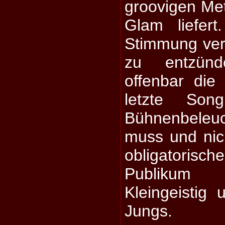
groovigen Me
Glam liefer
Stimmung ver
zu entzün
offenbar die 
letzte Son
Bühnenbeleu
muss und nic
obligatoris
Publikum 
Kleingeistig
Jungs.