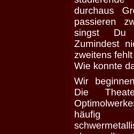
durchaus G
passieren z
singst Du
Zumindest ni
zweitens fehl
Wie konnte d
Wir beginne
Die Theat
Optimolwerke
häufig A
schwermetal