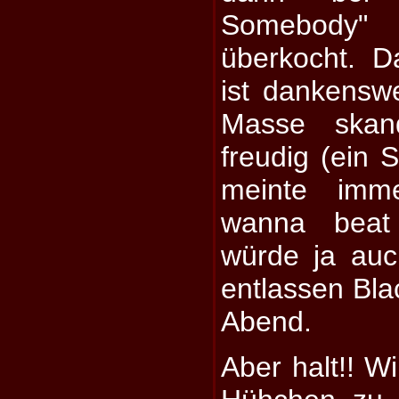
Somebody"
überkocht. D
ist dankenswe
Masse skand
freudig (ein 
meinte imm
wanna beat
würde ja auc
entlassen Bla
Abend.
Aber halt!! W