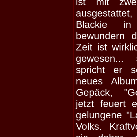
ist mit zwe
ausgestatte
Blackie i
bewundern d
Zeit ist wirkl
gewesen... 
spricht er 
neues Albu
Gepäck, "Go
jetzt feuert
gelungene "L
Volks. Kraft