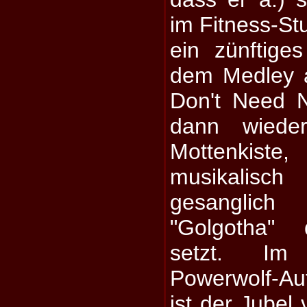
im Fitness-Stu
ein zünftige
dem Medley a
Don't Need N
dann wieder
Mottenkis
musikalisc
gesanglich
"Golgotha" 
setzt. Im
Powerwolf-Au
ist der Jubel