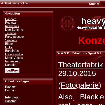
4 Headbänga online
Suche:
Navigation
Dahoam
Reviews
Interviews
Live-Berichte
Termine
Konze
Partykalender
Specials
Bilder
Links
Bandinfos
W.A.S.P.
,
Rebellious Spirit
&
Luc
Locationinfos
Metal-Videos
Impressum
Theaterfabrik
Kontakt
29.10.2015
Artikel des Tages
(
Fotogalerie
)
Review:
Domain
Also, Blacki
Interview:
Sabaton