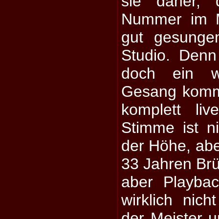
sie daher, 
Nummer im M
gut gesunge
Studio. Denn
doch ein w
Gesang kommt 
komplett li
Stimme ist n
der Höhe, abe
33 Jahren Brül
aber Playba
wirklich nich
der Meister 