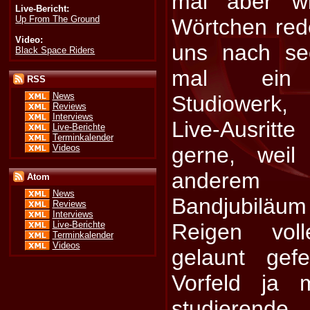
mal aber wi
Live-Bericht:
Up From The Ground
Wörtchen red
Video:
uns nach se
Black Space Riders
mal ein h
RSS
News
Studiowerk,
Reviews
Interviews
Live-Ausritt
Live-Berichte
Terminkalender
Videos
gerne, wei
anderem 
Atom
News
Bandjubiläu
Reviews
Interviews
Live-Berichte
Reigen vol
Terminkalender
Videos
gelaunt gef
Vorfeld ja m
studierende