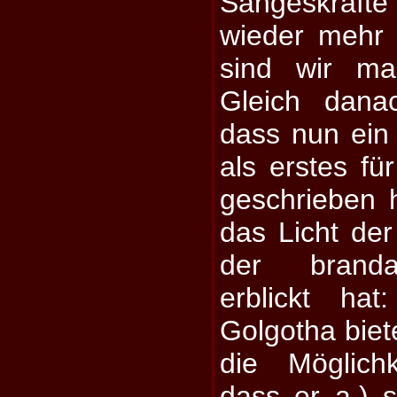
Sangeskräft
wieder mehr 
sind wir ma
Gleich dana
dass nun ein 
als erstes f
geschrieben
das Licht der
der branda
erblickt ha
Golgotha biet
die Möglich
dass er a.) 