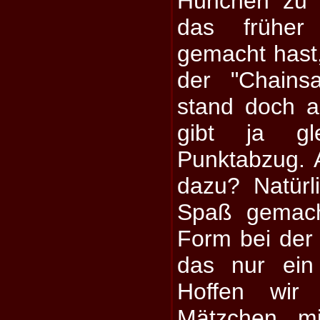
Hühchen zu 
das frühe
gemacht hast
der "Chains
stand doch a
gibt ja g
Punktabzug. 
dazu? Natürl
Spaß gemach
Form bei der
das nur ein 
Hoffen wir
Mätzchen mi