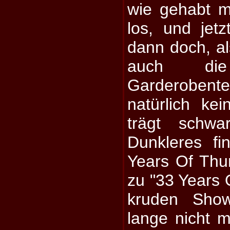
wie gehabt m
los, und jet
dann doch, al
auch di
Garderobent
natürlich ke
trägt schwa
Dunkleres fi
Years Of Thund
zu "33 Years 
kruden Show
lange nicht m