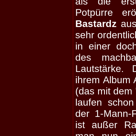
als die ers
Potpürre er
Bastardz
aus 
sehr ordentli
in einer do
des machbar
Lautstärke.
ihrem Album
(das mit dem "
laufen schon
der 1-Mann-
ist außer R
man nun ein