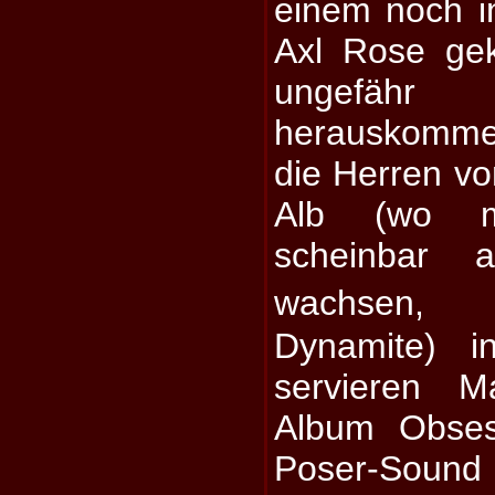
einem noch i
Axl Rose gek
ungefähr
herauskomme
die Herren v
Alb (wo me
scheinbar
wachsen, 
Dynamite) i
servieren M
Album Obses
Poser-Sou