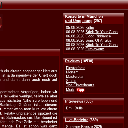
Konzerte in München
und Umgebung
(257)
05.08.2026
Kittie
06.08.2026
Stick To Your Guns
06.08.2026
Good Riddance
08.08.2026
Sons Of Arrakis
08.08.2026
Stick To Your Guns
08.08.2026
Graveworm
Reviews
(10538)
Finsterforst
 ein älterer langhaariger Herr aus
Mortem
 ist ja da irgendwie der Chef) doch
Masterplan
en und damit dann auch noch auf
Sinsid
The Cloverhearts
Mork
 gemischtes Vergnügen, haben wir
 teilweise weniger, teilweise aber
l aus nächster Nähe zu erleben und
Interviews
(503)
s Backstage-Gelände ist an diesem
Emil Bulls
cht immer wenn man kurz vor einem
t. Relativ unprätentiös spaziert die
h mit Schmackes ein. Der Sound ist
Live-Berichte
(689)
ast jede Text-Zeile mit, bearbeitet
die Menge. Es ist schon was ganz
Summer Breeze 2025