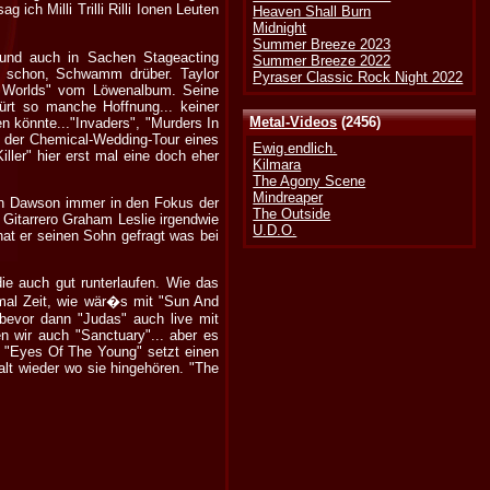
ch Milli Trilli Rilli Ionen Leuten
Heaven Shall Burn
Midnight
Summer Breeze 2023
t und auch in Sachen Stageacting
Summer Breeze 2022
ja schon, Schwamm drüber. Taylor
Pyraser Classic Rock Night 2022
t Worlds" vom Löwenalbum. Seine
ürt so manche Hoffnung... keiner
Metal-Videos
(2456)
 könnte..."Invaders", "Murders In
 der Chemical-Wedding-Tour eines
Ewig.endlich.
ller" hier erst mal eine doch eher
Kilmara
The Agony Scene
Mindreaper
mon Dawson immer in den Fokus der
The Outside
 Gitarrero Graham Leslie irgendwie
U.D.O.
hat er seinen Sohn gefragt was bei
ie auch gut runterlaufen. Wie das
 mal Zeit, wie wär�s mit "Sun And
evor dann "Judas" auch live mit
n wir auch "Sanctuary"... aber es
t. "Eyes Of The Young" setzt einen
alt wieder wo sie hingehören. "The