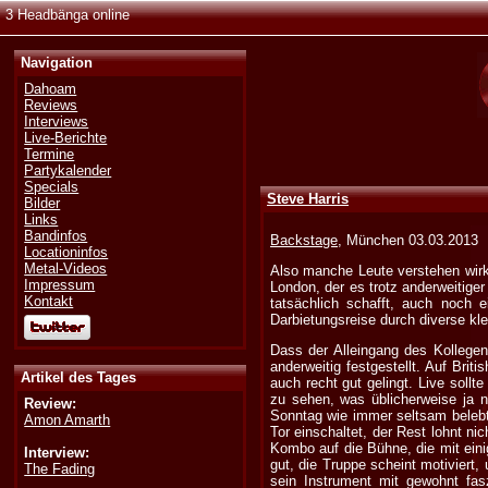
3 Headbänga online
Navigation
Dahoam
Reviews
Interviews
Live-Berichte
Termine
Partykalender
Specials
Steve Harris
Bilder
Links
Bandinfos
Backstage
, München 03.03.2013
Locationinfos
Metal-Videos
Also manche Leute verstehen wirkl
Impressum
London, der es trotz anderweitiger
Kontakt
tatsächlich schafft, auch noch
Darbietungsreise durch diverse kl
Dass der Alleingang des Kollege
anderweitig festgestellt. Auf Brit
Artikel des Tages
auch recht gut gelingt. Live soll
zu sehen, was üblicherweise ja n
Review:
Sonntag wie immer seltsam belebt
Amon Amarth
Tor einschaltet, der Rest lohnt nic
Kombo auf die Bühne, die mit eini
Interview:
gut, die Truppe scheint motiviert,
The Fading
sein Instrument mit gewohnt fas