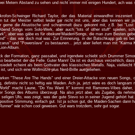
i Metern Abstand zu sehen und nicht immer mit einigen Hundert, ach was sag i
krofon-Schwinger Richard Taylor, der das Material einwandfrei inszenier
 tut der Meister selbst leider gar nicht mit uns, aber das kennen wir 
r gerne die Akustische und schrammelt dazu gekonnt mit, z.B. bei "Los
end Songs vom Solo-Werk, aber auch "lots of other stuff" spielen, sch
Dark", aber was gäbe es für obskure Maiden-Songs, die man zum Besten geben
d" - das wär doch mal was. Zur Erinnerung, in der Batschkapp gab es bei
carus" und "Powerslave" zu bestaunen... jetzt aber liefert man mit "Karma Ki
ion-Album.
tück der Formation, ganz passabel, und irgendwie schiebt sich Drummer Si
so bearbeitet der die Felle. Guter Mann! Da ist es durchaus verzeihlich, dass
siedelt scheint als beim Gottvater des klassischen Metalls. Naja, vielleicht 
ist, und sich eine Wollmütze plus Nerd-Brille ausgeliehen.
arken "These Are The Hands" und einer Dreier-Attacke von neuen Songs, d
, definitiv nicht so heftig wie Maiden. Ach ja, jetzt wäre es doch langsam
 World" macht Laune, "Do You Want It" kommt mit Ramones-Vibes daher, b
er Songs des Albums überzeugt. Na also jetzt aber, als Zugabe, da nehme
r seligen Ufo, was zeigt, was der gute Stevo so in seiner Jugend gehört ha
positive Stimmung, einfach gut. Ist ja schon gut, die Maiden-Sachen dann h
Runner" wär schon cool gewesen. Gut wars trotzdem, sehr gut sogar.