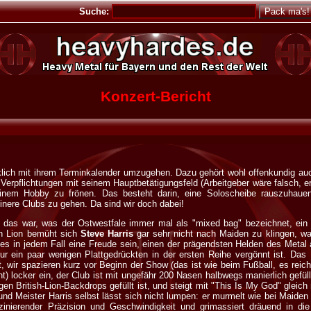
Suche:
Konzert-Bericht
ich mit ihrem Terminkalender umzugehen. Dazu gehört wohl offenkundig auch
 Verpflichtungen mit seinem Hauptbetätigungsfeld (Arbeitgeber wäre falsch, er
 einem Hobby zu frönen. Das besteht darin, eine Soloscheibe rauszuhau
einere Clubs zu gehen. Da sind wir doch dabei!
n das war, was der Ostwestfale immer mal als "mixed bag" bezeichnet, ein
ish Lion bemüht sich
Steve Harris
gar sehr nicht nach Maiden zu klingen, was
te es in jedem Fall eine Freude sein, einen der prägendsten Helden des Meta
ur ein paar wenigen Plattgedrückten in der ersten Reihe vergönnt ist. Da
, wir spazieren kurz vor Beginn der Show (das ist wie beim Fußball, es rei
ht) locker ein, der Club ist mit ungefähr 200 Nasen halbwegs manierlich gefüll
gen British-Lion-Backdrops gefüllt ist, und steigt mit "This Is My God" gleic
 und Meister Harris selbst lässt sich nicht lumpen: er murmelt wie bei Maiden f
zinierender Präzision und Geschwindigkeit und grimassiert dräuend in 