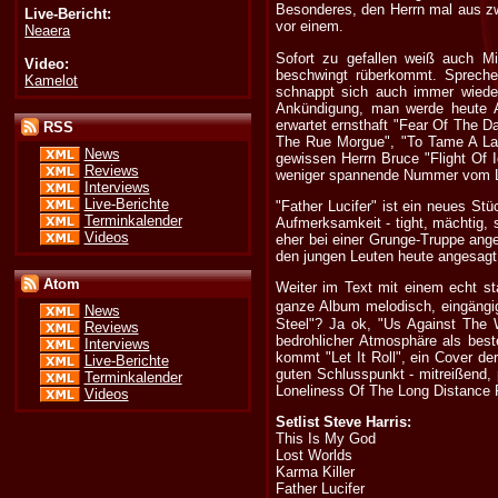
Besonderes, den Herrn mal aus zwe
Live-Bericht:
vor einem.
Neaera
Sofort zu gefallen weiß auch Mi
Video:
beschwingt rüberkommt. Sprechen
Kamelot
schnappt sich auch immer wiede
Ankündigung, man werde heute Ab
erwartet ernsthaft "Fear Of The 
RSS
The Rue Morgue", "To Tame A Lan
News
gewissen Herrn Bruce "Flight Of I
Reviews
weniger spannende Nummer vom L
Interviews
Live-Berichte
"Father Lucifer" ist ein neues S
Terminkalender
Aufmerksamkeit - tight, mächtig, 
Videos
eher bei einer Grunge-Truppe ange
den jungen Leuten heute angesagt 
Atom
Weiter im Text mit einem echt st
ganze Album melodisch, eingängig
News
Steel"? Ja ok, "Us Against The
Reviews
bedrohlicher Atmosphäre als best
Interviews
kommt "Let It Roll", ein Cover de
Live-Berichte
guten Schlusspunkt - mitreißend, 
Terminkalender
Loneliness Of The Long Distance 
Videos
Setlist Steve Harris:
This Is My God
Lost Worlds
Karma Killer
Father Lucifer