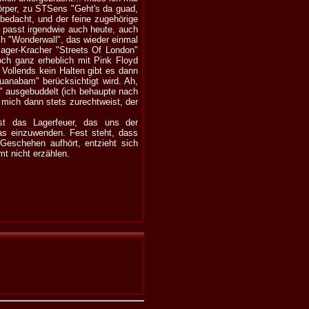
örper, zu STSens "Geht's da guad,
 bedacht, und der feine zugehörige
) passt irgendwie auch heute, auch
ch "Wonderwall", das wieder einmal
lager-Kracher "Streets Of London"
noch ganz erheblich mit Pink Floyd
Vollends kein Halten gibt es dann
uanabam" berücksichtigt wird. Ah,
" ausgebuddelt (ich behaupte nach
mich dann stets zurechtweist, der
ist das Lagerfeuer, das uns der
as einzuwenden. Fest steht, dass
Geschehen aufhört, entzieht sich
mt nicht erzählen.