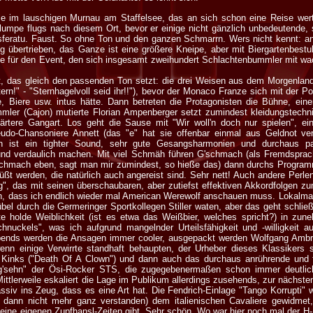
lle im lauschigen Murnau am Staffelsee, das an sich schon eine Reise wert
lumpe flugs nach diesem Ort, bevor er einige nicht gänzlich unbedeutende, s
sferatu. Faust. So ohne Ton und den ganzen Schmarrn. Wers nicht kennt: a
enig übertrieben, das Ganze ist eine größere Kneipe, aber mit Biergartenbe
ge für den Event, den sich insgesamt zweihundert Schlachtenbummler mit 
gt, das gleich den passenden Ton setzt: die drei Weisen aus dem Morgenland
ern!" - "Sternhagelvoll seid ihr!!"), bevor der Monaco Franze sich mit der Po
 Biere usw. intus hätte. Dann betreten die Protagonisten die Bühne, einer
mler (Cajon) mutierte Florian Ampenberger setzt zumindest kleidungstech
ärtere Gangart. Los geht die Sause mit "Wir woll'n doch nur spielen", ein
udo-Chansoniere Annett (das "e" hat sie offenbar einmal aus Geldnot verk
en ist ein tighter Sound, sehr gute Gesangsharmonien und durchaus p
nd verdaulich machen. Mit viel Schmäh führen G'schmach (als Fremdsprach
gschmach eben, sagt man mir zumindest, so hieße das) dann durchs Program
ßt werden, die natürlich auch angereist sind. Sehr nett! Auch andere Per
", das mit seinen überschaubaren, aber zutiefst effektiven Akkordfolgen zu
n, dass ich endlich wieder mal American Werewolf anschauen muss. Lokalmat
bel durch die Germeringer Sportkollegen Stiller waten, aber das geht schließl
ste holde Weiblichkeit (ist es etwa das Weißbier, welches spricht?) in z
nuckels", was ich aufgrund mangelnder Urteilsfähigkeit und -willigkeit au
Abends werden die Ansagen immer cooler, ausgepackt werden Wolfgang Am
enn einige Verwirrte standhaft behaupten, der Urheber dieses Klassikers s
 Kinks ("Death Of A Clown") und dann auch das durchaus anrührende und f
 g'sehn" der Ösi-Rocker STS, die zugegebenermaßen schon immer deutlic
Mittlerweile eskaliert die Lage im Publikum allerdings zusehends, zur näch
siv ins Zeug, dass es eine Art hat. Die Fendrich-Einlage "Tango Korrupti" w
 dann nicht mehr ganz verstanden) dem italienischen Cavaliere gewidmet
ine eigenen Zupfhansl-Zeiten gibt. Sehr schön. Wo war hier noch mal der H-