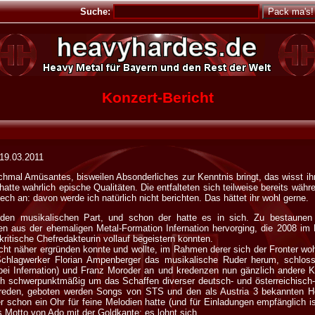
Suche:
Konzert-Bericht
19.03.2011
hmal Amüsantes, bisweilen Absonderliches zur Kenntnis bringt, das wisst ih
hatte wahrlich epische Qualitäten. Die entfalteten sich teilweise bereits wä
ech an: davon werde ich natürlich nicht berichten. Das hättet ihr wohl gerne.
f den musikalischen Part, und schon der hatte es in sich. Zu bestaune
len aus der ehemaligen Metal-Formation Infernation hervorging, die 2008 
kritische Chefredakteurin vollauf begeistern konnten.
cht näher ergründen konnte und wollte, im Rahmen derer sich der Fronter wohl
r Schlagwerker Florian Ampenberger das musikalische Ruder herum, schlos
ei Infernation) und Franz Moroder an und kredenzen nun gänzlich andere 
ch schwerpunktmäßig um das Schaffen diverser deutsch- und österreichisch
reden, geboten werden Songs von STS und den als Austria 3 bekannten H
 schon ein Ohr für feine Melodien hatte (und für Einladungen empfänglich ist,
 Motto von Ado mit der Goldkante: es lohnt sich.