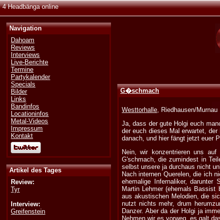
4 Headbänga online
Navigation
Dahoam
Reviews
Interviews
Live-Berichte
Termine
Partykalender
Specials
G�schmach
Bilder
Links
Bandinfos
Westtorhalle
, Riedhausen/Murnau 
Locationinfos
Metal-Videos
Ja, dass der gute Holgi euch manc
Impressum
der euch dieses Mal erwartet, der 
Kontakt
danach, und hier fängt jetzt euer P
Nein, wir konzentrieren uns au
G'schmach, die zumindest in Tei
selbst unsere ja durchaus nicht un
Artikel des Tages
Nach internen Querelen, die ich ni
ehemalige Infernaliker, darunte
Review:
Martin Lehmer (ehemals Bassist b
Tyr
aus akustischen Melodien, die si
nutzt nichts mehr, drum herumzu
Interview:
Danzer. Aber da der Holgi ja immer
Greifenstein
Nehmen wir es vorweg, es galt das