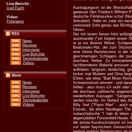
Live-Bericht:
Austragungsort ist die Westtorha
Iced Earth
gewisser Herr Friedrich Wilhelm P
deutsche Filmklassiker schuf (No
Video:
diskutiert). Halle ist zwar ein w
Puteraeon
verlorenen Sofa genau das Richti
führen.
RSS
Der mit einem feinen Intro anfän
auseinander ("wir folgten einem St
News
er ja nur diverse Weine, Schäpse,
Reviews
Beatsteaks-Hut, der zum Sitztrom
Interviews
eine kleine Reminiszenz in die h
Live-Berichte
gleichnamigen Schlagers der pse
Terminkalender
durchaus hörbar. Zu konstatier
Videos
fachfremdeste Material amüsant u
aufklären: langsam, bedächtig, 
locker mal Muttern und Oma begrü
Atom
Ehren, wie etwa "Bad Moon Rising
News
Schrammelzeit erinnert - und dara
Reviews
fehlen - also muss ich wohl oder ü
Interviews
die durchaus zahlreiche angerei
Live-Berichte
wiederholten Aussagen "Sängersch
Terminkalender
werten möchte. Im Verlauf des 
Videos
Billy Joel ("Piano Man" - auch w
Einsatz, die alten Haudegen The
melancholische "I hab di leben
abgenudelten Fürstenfeld-Heuler. 
die ersten Ausdruckstänzer so mas
vor lauter bayrischem Genuschel
weitere wohlige Reminiszenz an me