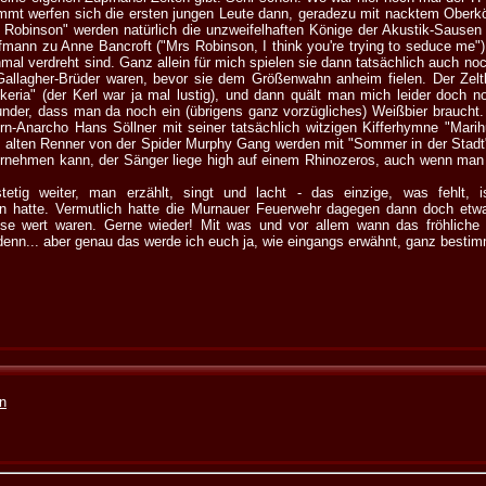
mmt werfen sich die ersten jungen Leute dann, geradezu mit nacktem Oberk
s Robinson" werden natürlich die unzweifelhaften Könige der Akustik-Sausen
fmann zu Anne Bancroft ("Mrs Robinson, I think you're trying to seduce me"
mal verdreht sind. Ganz allein für mich spielen sie dann tatsächlich auch no
e Gallagher-Brüder waren, bevor sie dem Größenwahn anheim fielen. Der Zelt
keria" (der Kerl war ja mal lustig), und dann quält man mich leider doch 
nder, dass man da noch ein (übrigens ganz vorzügliches) Weißbier braucht. 
rn-Anarcho Hans Söllner mit seiner tatsächlich witzigen Kifferhymne "Marih
ie alten Renner von der Spider Murphy Gang werden mit "Sommer in der Stadt
rnehmen kann, der Sänger liege high auf einem Rhinozeros, auch wenn man 
tetig weiter, man erzählt, singt und lacht - das einzige, was fehlt, 
en hatte. Vermutlich hatte die Murnauer Feuerwehr dagegen dann doch etw
se wert waren. Gerne wieder! Mit was und vor allem wann das fröhliche 
 denn... aber genau das werde ich euch ja, wie eingangs erwähnt, ganz bestim
en