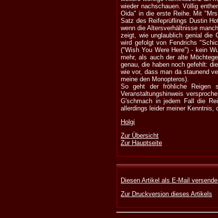
wieder nachschauen. Völlig enthe
Oida" in die erste Reihe. Mit "Mr
Satz des Reifeprüflings Dustin Ho
wenn die Altersverhältnisse manch
zeigt, wie unglaublich genial di
wird gefolgt von Fendrichs "Schic
("Wish You Were Here") - kein Wu
mehr, als auch der alte Möchtege
genau, die haben noch gefehlt: d
wie vor, dass man da staunend ve
meine den Monopteros).
So geht der fröhliche Reigen s
Veranstaltungshinweis versproch
G'schmach in jedem Fall die Rei
allerdings leider meiner Kenntnis,
Holgi
Zur Übersicht
Zur Hauptseite
Diesen Artikel als E-Mail versend
Zur Druckversion dieses Artikels