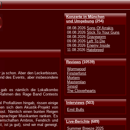
Konzerte in München
und Umgebung
(254)
08.08.2026
Sons Of Arrakis
08.08.2026
Stick To Your Guns
08.08.2026
Graveworm
09.08.2026
Left To Die
09.08.2026
Enemy Inside
11.08.2026
Hatebreed
Reviews
(10539)
Wormwood
r ja schon. Aber den Leckerbissen,
Finsterforst
hrend des Events, aber insbesondere
Mortem
Masterplan
Sinsid
n gab es nämlich die Lokalkombo
The Cloverhearts
im Rahmen des Rage Band Contests
Interviews
(503)
 Profiallüren hingab, rissen einige
sen sich dem Akustik-Projekt von
Emil Bulls
Kost. Nämlich einen bunten Reigen
-sprachiger Musikanten ranken. Es
errschaften Ambros, Fendrich und
Live-Berichte
(689)
 ist ja gut), sind wir mal geneigt.
Summer Breeze 2025