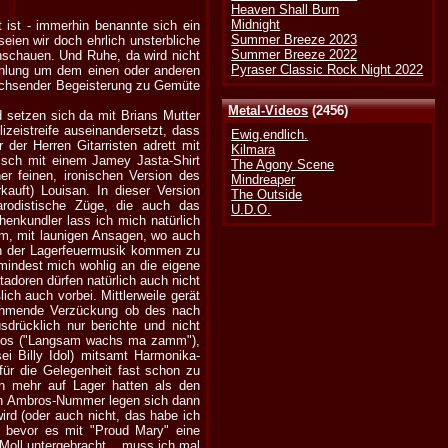
Heaven Shall Burn
Midnight
 ist - immerhin benannte sich ein
Summer Breeze 2023
eien wir doch ehrlich unsterbliche
Summer Breeze 2022
nschauen. Und Ruhe, da wird nicht
Pyraser Classic Rock Night 2022
stuhlung um dem einen oder anderen
wachsender Begeisterung zu Gemüte
Metal-Videos
(2456)
 setzen sich da mit Brians Mutter
lizeistreife auseinandersetzt, dass
Ewig.endlich.
 der Herren Gitarristen adrett mit
Kilmara
nisch mit einem Jamey Jasta-Shirt
The Agony Scene
er feinen, ironischen Version des
Mindreaper
auft) Louisan. In dieser Version
The Outside
arodistische Züge, die auch das
U.D.O.
enkundler lass ich mich natürlich
m, mit launigen Ansagen, wo auch
len der Lagerfeuermusik kommen zu
mindest mich wohlig an die eigene
adoren dürfen natürlich auch nicht
ich auch vorbei. Mittlerweile gerät
unehmende Verzückung ob des nach
sdrücklich nur berichte und nicht
bros ("Langsam wachs ma zamm"),
ei Billy Idol) mitsamt Harmonika-
ür die Gelegenheit fast schon zu
h mehr auf Lager hatten als den
sten Ambros-Nummer legen sich dann
ird (oder auch nicht, das habe ich
, bevor es mit "Proud Mary" eine
Moll untergebracht... muss ich mal