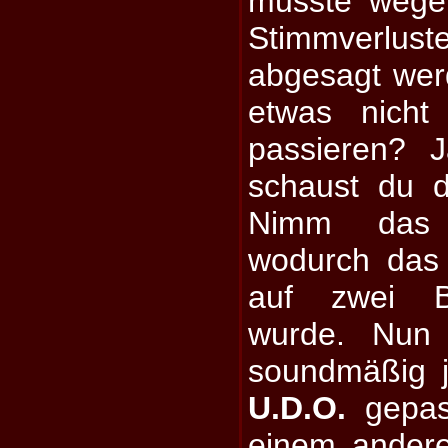
musste wege
Stimmverlu
abgesagt wer
etwas nicht
passieren? 
schaust du 
Nimm das w
wodurch das 
auf zwei B
wurde. Nun 
soundmäßig je
U.D.O.
gepass
einem andere