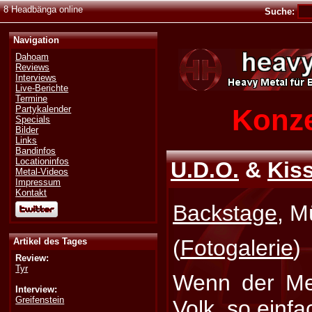
8 Headbänga online
Suche:
Navigation
Dahoam
Reviews
Interviews
Live-Berichte
Termine
Konze
Partykalender
Specials
Bilder
Links
Bandinfos
Locationinfos
U.D.O.
&
Kis
Metal-Videos
Impressum
Kontakt
Backstage
, M
(
Fotogalerie
)
Artikel des Tages
Review:
Tyr
Wenn der Meis
Interview:
Greifenstein
Volk, so einfa