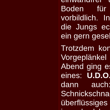
Boden für
vorbildlich. 
die Jungs e
ein gern gese
Trotzdem kon
Vorgeplänke
Abend ging e
eines:
U.D.O
dann au
Schnicks
überflüssige