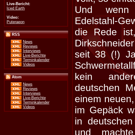
Live-Bericht:
Und wenn 
Iced Earth
Video:
Edelstahl-G
Puteraeon
die Rede is
RSS
Dirkschneider
News
Reviews
Interviews
seit 38 (!) J
Live-Berichte
Terminkalender
Schwermetall
Videos
kein ande
Atom
News
deutschen Me
Reviews
Interviews
einem neuen, 
Live-Berichte
Terminkalender
Videos
im Gepäck wa
in deutsche
und macht