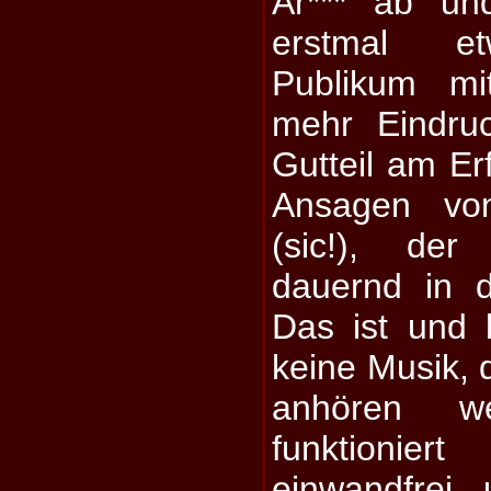
Ar*** ab un
erstmal et
Publikum mi
mehr Eindru
Gutteil am Er
Ansagen vo
(sic!), de
dauernd in d
Das ist und b
keine Musik, 
anhören w
funktioni
einwandfrei