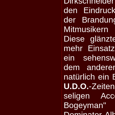
Dirkschneide
den Eindruc
der Brandun
Mitmusikern
Diese glänz
mehr Einsatz
ein sehensw
dem anderen
natürlich ein
U.D.O.
-Zeite
seligen Acc
Bogeyman" 
Dominator