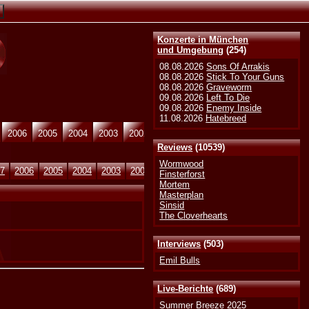
Konzerte in München
und Umgebung
(254)
08.08.2026
Sons Of Arrakis
08.08.2026
Stick To Your Guns
08.08.2026
Graveworm
09.08.2026
Left To Die
09.08.2026
Enemy Inside
11.08.2026
Hatebreed
2006
2005
2004
2003
2002
2001
2000
Reviews
(10539)
Wormwood
07
2006
2005
2004
2003
2002
Finsterforst
Mortem
Masterplan
Sinsid
The Cloverhearts
Interviews
(503)
Emil Bulls
Live-Berichte
(689)
Summer Breeze 2025