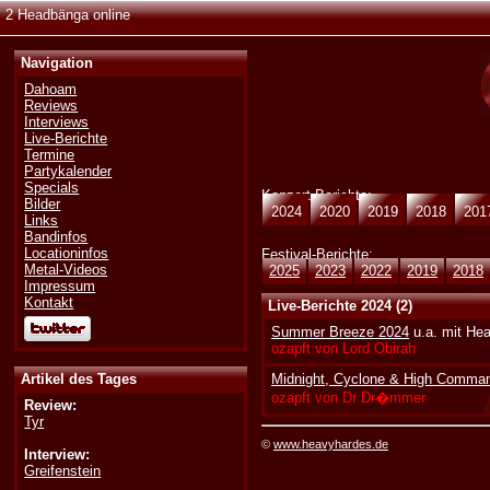
2 Headbänga online
Navigation
Dahoam
Reviews
Interviews
Live-Berichte
Termine
Partykalender
Specials
Konzert-Berichte:
Bilder
2024
2020
2019
2018
201
Links
Bandinfos
Locationinfos
Festival-Berichte:
Metal-Videos
2025
2023
2022
2019
2018
Impressum
Kontakt
Live-Berichte 2024 (2)
Summer Breeze 2024
u.a. mit He
ozapft von Lord Obirah
Artikel des Tages
Midnight, Cyclone & High Comma
ozapft von Dr Dr�mmer
Review:
Tyr
©
www.heavyhardes.de
Interview:
Greifenstein