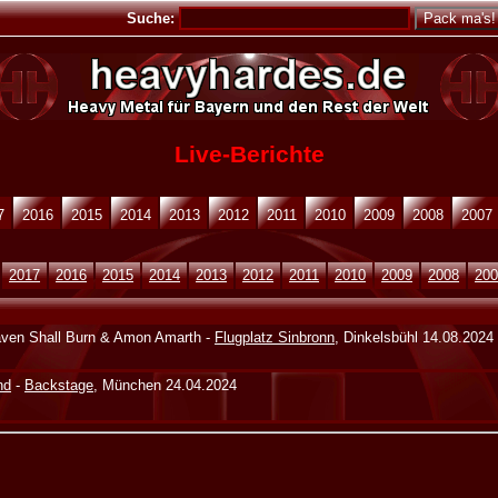
Suche:
Live-Berichte
7
2016
2015
2014
2013
2012
2011
2010
2009
2008
2007
2017
2016
2015
2014
2013
2012
2011
2010
2009
2008
20
aven Shall Burn & Amon Amarth -
Flugplatz Sinbronn
, Dinkelsbühl 14.08.2024
nd
-
Backstage
, München 24.04.2024