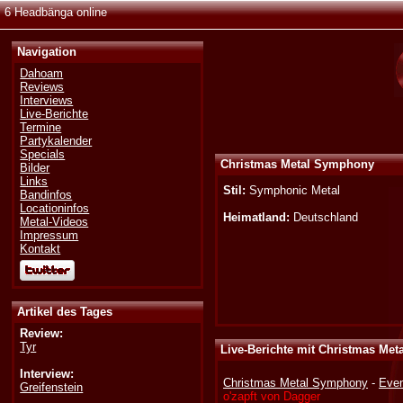
6 Headbänga online
Navigation
Dahoam
Reviews
Interviews
Live-Berichte
Termine
Partykalender
Specials
Christmas Metal Symphony
Bilder
Links
Stil:
Symphonic Metal
Bandinfos
Locationinfos
Heimatland:
Deutschland
Metal-Videos
Impressum
Kontakt
Artikel des Tages
Review:
Tyr
Live-Berichte mit Christmas Me
Interview:
Christmas Metal Symphony
-
Even
Greifenstein
o'zapft von Dagger