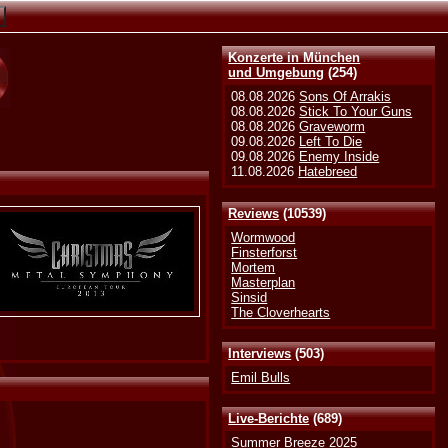
Konzerte in München
und Umgebung
(254)
08.08.2026
Sons Of Arrakis
08.08.2026
Stick To Your Guns
08.08.2026
Graveworm
09.08.2026
Left To Die
09.08.2026
Enemy Inside
11.08.2026
Hatebreed
Reviews
(10539)
Wormwood
Finsterforst
Mortem
Masterplan
Sinsid
The Cloverhearts
Interviews
(503)
Emil Bulls
Live-Berichte
(689)
Summer Breeze 2025