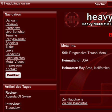
8 Headbänga online
Suche:
Navigation
Dahoam
Reviews
Interviews
Live-Berichte
B
Termine
Partykalender
Specials
Metal Inc.
Bilder
Links
Stil:
Progressive Thrash Metal
Bandinfos
Locationinfos
Heimatland:
USA
Metal-Videos
Impressum
Heimatort:
Bay Area, Kalifornien
Kontakt
Artikel des Tages
Review:
Agenda Of Swine
Zur Hauptseite
Zu den Bandinfos
Interview:
Tracedawn