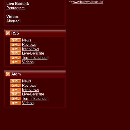
©
www.heavyhardes.de
Live-Bericht:
Pentagram
Video:
Aborted
RSS
News
Reviews
Interviews
Live-Berichte
Terminkalender
Videos
Atom
News
Reviews
Interviews
Live-Berichte
Terminkalender
Videos