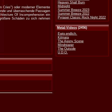
Heaven Shall Burn
Midnight
n Cries") oder moderner Elemente
Summer Breeze 2023
ngende und überraschende Passagen
Summer Breeze 2022
chitecture Of Incomprehension ein
Pyraser Classic Rock Night 2022
 größere Schäden zu sich nehmen
Metal-Videos
(2456)
Ewig.endlich.
Kilmara
The Agony Scene
Mindreaper
The Outside
U.D.O.