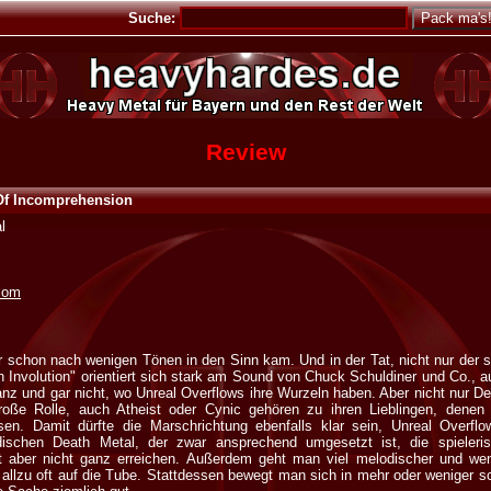
Suche:
Review
 Of Incomprehension
l
com
 schon nach wenigen Tönen in den Sinn kam. Und in der Tat, nicht nur der s
Involution" orientiert sich stark am Sound von Chuck Schuldiner und Co., a
ganz und gar nicht, wo Unreal Overflows ihre Wurzeln haben. Aber nicht nur D
roße Rolle, auch Atheist oder Cynic gehören zu ihren Lieblingen, denen 
en. Damit dürfte die Marschrichtung ebenfalls klar sein, Unreal Overflo
dischen Death Metal, der zwar ansprechend umgesetzt ist, die spieler
 aber nicht ganz erreichen. Außerdem geht man viel melodischer und we
allzu oft auf die Tube. Stattdessen bewegt man sich in mehr oder weniger 