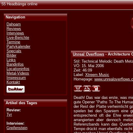
55 Headbänga online
Navigation
Dahoam
Reviews
Interviews
Live-Berichte
Termine
Partykalender
Specials
Unreal Overflows
- Architecture
Bilder
Links
Stil: Technical Melodic Death Meta
Bandinfos
VÖ: 15. Mai 2006
Locationinfos
Zeit: 46:09
Metal-Videos
Label:
Xtreem Music
Impressum
Homepage:
www.unrealoverflows.
Kontakt
Death! Das war das erste, was mir
gute Opener "Paths To The Human 
Artikel des Tages
der Rest der Platte verheimlicht 
Review:
spielen bei den Spaniern eine g
Tyr
entsprechend oft die Ehre erweis
arrangierten aber dennoch melo
Interview:
Referenzbands kann das Quartett
Greifenstein
Tempo drückt man ebenfalls nicht 