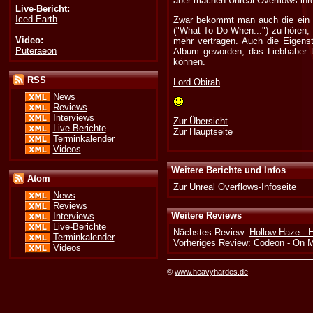
aber machen Unreal Overflows ihr
Live-Bericht:
Iced Earth
Zwar bekommt man auch die ein o
("What To Do When...") zu hören,
Video:
mehr vertragen. Auch die Eigenst
Puteraeon
Album geworden, das Liebhaber 
können.
RSS
Lord Obirah
News
Reviews
Interviews
Zur Übersicht
Live-Berichte
Zur Hauptseite
Terminkalender
Videos
Weitere Berichte und Infos
Atom
Zur Unreal Overflows-Infoseite
News
Reviews
Weitere Reviews
Interviews
Live-Berichte
Nächstes Review:
Hollow Haze - 
Terminkalender
Vorheriges Review:
Codeon - On M
Videos
©
www.heavyhardes.de