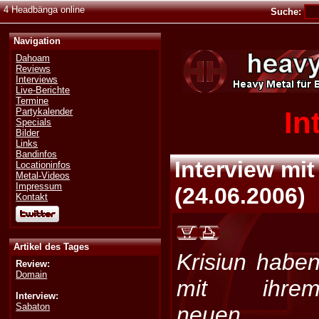
4 Headbänga online
Suche:
Navigation
Dahoam
Reviews
Interviews
Live-Berichte
Termine
In
Partykalender
Specials
Bilder
Links
Bandinfos
Interview mi
Locationinfos
Metal-Videos
Impressum
(
24.06.2006
)
Kontakt
Artikel des Tages
Krisiun habe
Review:
Domain
mit ihre
Interview:
Sabaton
neuen