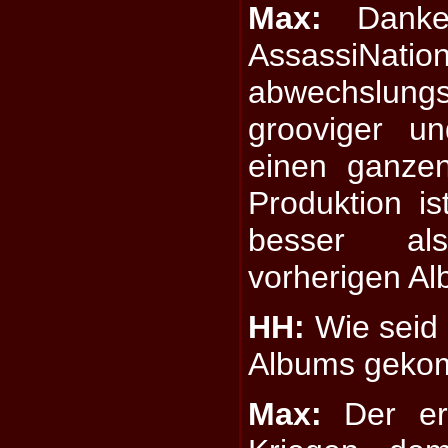
Max:
Danke 
Assassi
abwechslung
grooviger u
einen ganzen
Produktion i
besser al
vorherigen Al
HH:
Wie seid i
Albums gek
Max:
Der er