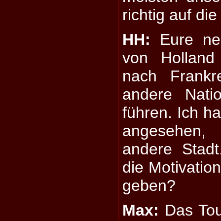
richtig auf di
HH:
Eure neu
von Holland
nach Frankr
andere Nati
führen. Ich ha
angesehen,
andere Stad
die Motivatio
geben?
Max:
Das Tour