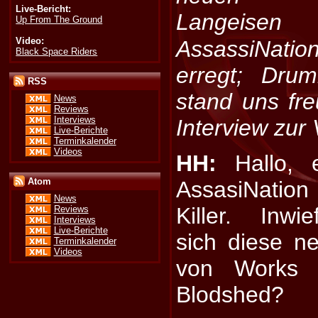
Live-Bericht:
Langeisen
Up From The Ground
Video:
AssassiNati
Black Space Riders
erregt; Dru
RSS
stand uns fr
News
Reviews
Interviews
Interview zur
Live-Berichte
Terminkalender
Videos
HH:
Hallo, 
Atom
AssasiNatio
News
Killer. Inwi
Reviews
Interviews
Live-Berichte
sich diese ne
Terminkalender
Videos
von Works 
Blodshed?