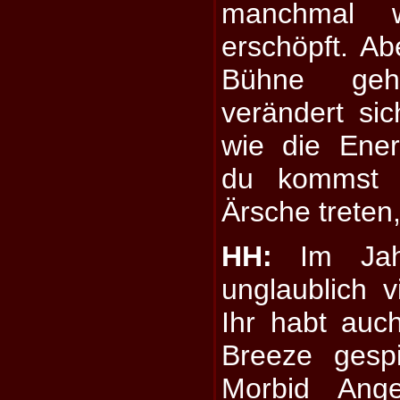
manchmal w
erschöpft. A
Bühne geh
verändert sic
wie die Ene
du kommst d
Ärsche treten,
HH:
Im Jahr
unglaublich 
Ihr habt au
Breeze gespi
Morbid Ange