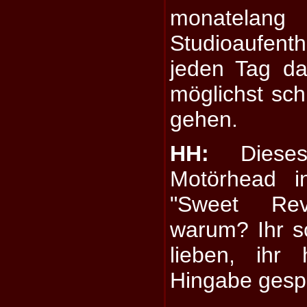
monatela
Studioaufen
jeden Tag d
möglichst sch
gehen.
HH:
Dieses
Motörhead i
"Sweet Re
warum? Ihr s
lieben, ihr
Hingabe gespi