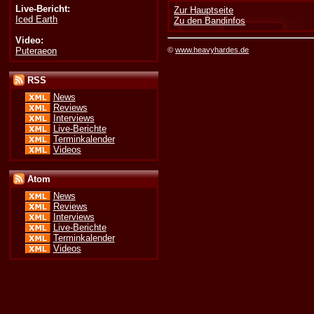
Live-Bericht:
Zur Hauptseite
Iced Earth
Zu den Bandinfos
Video:
Puteraeon
©
www.heavyhardes.de
RSS
News
Reviews
Interviews
Live-Berichte
Terminkalender
Videos
Atom
News
Reviews
Interviews
Live-Berichte
Terminkalender
Videos