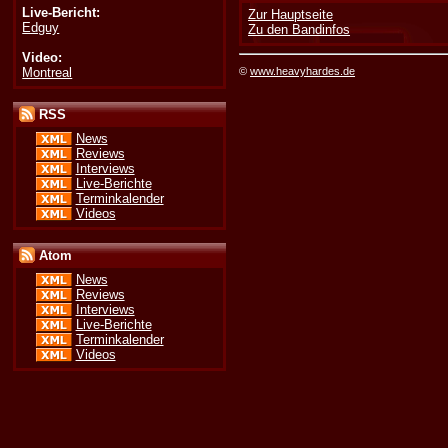
Live-Bericht:
Zur Hauptseite
Edguy
Zu den Bandinfos
Video:
Montreal
©
www.heavyhardes.de
RSS
News
Reviews
Interviews
Live-Berichte
Terminkalender
Videos
Atom
News
Reviews
Interviews
Live-Berichte
Terminkalender
Videos