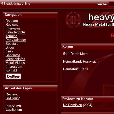
4 Headbänga online
Suche:
Navigation
Dahoam
Reviews
Interviews
Live-Berichte
B
Termine
Partykalender
Specials
Korum
Bilder
Links
Stil:
Death Metal
Bandinfos
Locationinfos
Heimatland:
Frankreich
Metal-Videos
Impressum
Heimatort:
Paris
Kontakt
Artikel des Tages
Review:
BRDigung
Reviews zu Korum:
No Dominion
(2004)
Interview:
Equilibrium