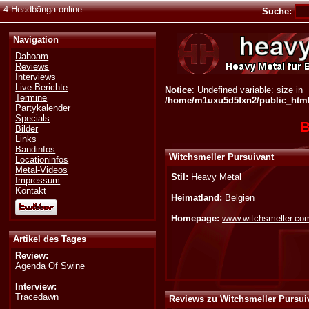
4 Headbänga online
Suche:
Navigation
Dahoam
Reviews
Interviews
Live-Berichte
Notice
: Undefined variable: size in
Termine
/home/m1uxu5d5fxn2/public_html/
Partykalender
Specials
B
Bilder
Links
Bandinfos
Witchsmeller Pursuivant
Locationinfos
Metal-Videos
Stil:
Heavy Metal
Impressum
Kontakt
Heimatland:
Belgien
Homepage:
www.witchsmeller.co
Artikel des Tages
Review:
Agenda Of Swine
Interview:
Tracedawn
Reviews zu Witchsmeller Pursui