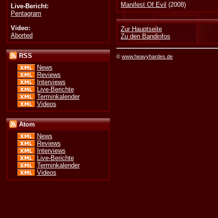
Manifest Of Evil
(2008)
Live-Bericht:
Pentagram
Video:
Zur Hauptseite
Aborted
Zu den Bandinfos
RSS
©
www.heavyhardes.de
News
Reviews
Interviews
Live-Berichte
Terminkalender
Videos
Atom
News
Reviews
Interviews
Live-Berichte
Terminkalender
Videos