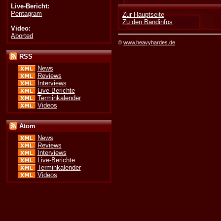
Live-Bericht:
Pentagram
Zur Hauptseite
Zu den Bandinfos
Video:
Aborted
©
www.heavyhardes.de
RSS
News
Reviews
Interviews
Live-Berichte
Terminkalender
Videos
Atom
News
Reviews
Interviews
Live-Berichte
Terminkalender
Videos