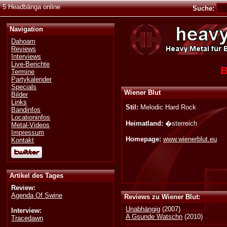
5 Headbänga online
Suche:
Navigation
Dahoam
Reviews
Interviews
Live-Berichte
B
Termine
Partykalender
Specials
Wiener Blut
Bilder
Links
Stil:
Melodic Hard Rock
Bandinfos
Locationinfos
Heimatland:
�sterreich
Metal-Videos
Impressum
Homepage:
www.wienerblut.eu
Kontakt
Artikel des Tages
Review:
Agenda Of Swine
Reviews zu Wiener Blut:
Unabhängig
(2007)
Interview:
A Gsunde Watschn
(2010)
Tracedawn