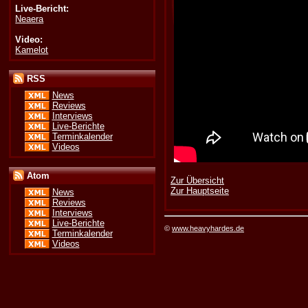
Live-Bericht:
Neaera
Video:
Kamelot
RSS
News
Reviews
Interviews
Live-Berichte
Terminkalender
Videos
Atom
Zur Übersicht
Zur Hauptseite
News
Reviews
Interviews
Live-Berichte
©
www.heavyhardes.de
Terminkalender
Videos