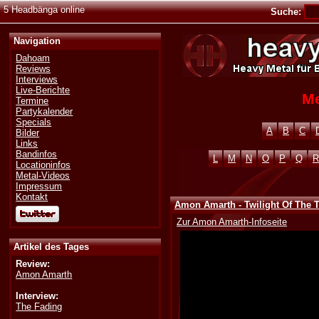
5 Headbänga online
Suche:
Navigation
Dahoam
Reviews
Interviews
Live-Berichte
Me
Termine
Partykalender
Specials
A
B
C
Bilder
Links
Bandinfos
L
M
N
O
P
Q
R
Locationinfos
Metal-Videos
Impressum
Kontakt
Amon Amarth - Twilight Of The
Zur Amon Amarth-Infoseite
Artikel des Tages
Review:
Amon Amarth
Interview:
The Fading