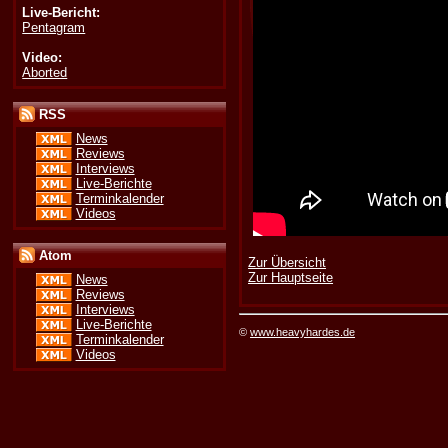
Live-Bericht:
Pentagram
Video:
Aborted
RSS
News
Reviews
Interviews
Live-Berichte
Terminkalender
Videos
Atom
Zur Übersicht
Zur Hauptseite
News
Reviews
Interviews
Live-Berichte
©
www.heavyhardes.de
Terminkalender
Videos