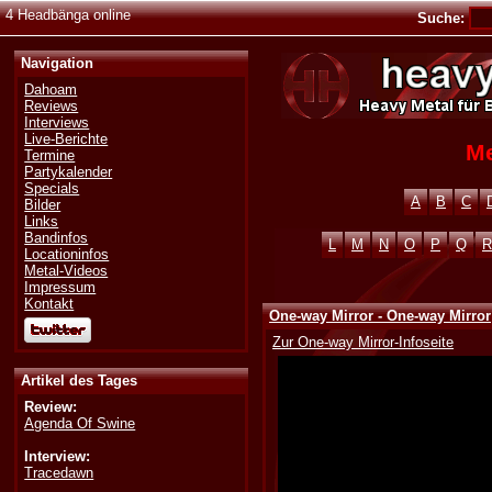
4 Headbänga online
Suche:
Navigation
Dahoam
Reviews
Interviews
Live-Berichte
Me
Termine
Partykalender
Specials
A
B
C
Bilder
Links
Bandinfos
L
M
N
O
P
Q
R
Locationinfos
Metal-Videos
Impressum
Kontakt
One-way Mirror - One-way Mirror
Zur One-way Mirror-Infoseite
Artikel des Tages
Review:
Agenda Of Swine
Interview:
Tracedawn