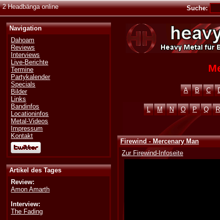
2 Headbänga online
Suche:
Navigation
Dahoam
Reviews
Interviews
Live-Berichte
Me
Termine
Partykalender
Specials
A
B
C
Bilder
Links
Bandinfos
L
M
N
O
P
Q
R
Locationinfos
Metal-Videos
Impressum
Kontakt
Firewind - Mercenary Man
Zur Firewind-Infoseite
Artikel des Tages
Review:
Amon Amarth
Interview:
The Fading