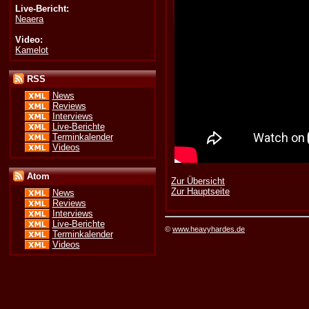
Live-Bericht:
Neaera
Video:
Kamelot
RSS
News
Reviews
Interviews
Live-Berichte
Terminkalender
Videos
Atom
Zur Übersicht
Zur Hauptseite
News
Reviews
Interviews
Live-Berichte
©
www.heavyhardes.de
Terminkalender
Videos