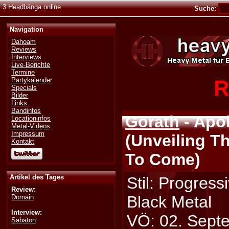
3 Headbänga online
Suche:
Navigation
Dahoam
Reviews
Interviews
Live-Berichte
Termine
R
Partykalender
Specials
Bilder
Links
Bandinfos
Gorath
- Apo
Locationinfos
Metal-Videos
Impressum
(Unveiling T
Kontakt
To Come)
Artikel des Tages
Stil: Progress
Review:
Black Metal
Domain
Interview:
VÖ: 02. Sept
Sabaton