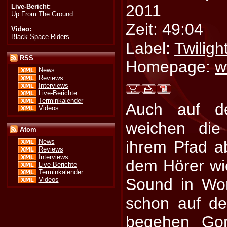
2011
Live-Bericht:
Up From The Ground
Zeit: 49:04
Video:
Black Space Riders
Label:
Twiligh
RSS
Homepage:
w
News
Reviews
Interviews
Live-Berichte
Terminkalender
Auch auf d
Videos
weichen die
Atom
ihrem Pfad a
News
Reviews
Interviews
dem Hörer wi
Live-Berichte
Terminkalender
Sound in Wor
Videos
schon auf de
begehen Gor