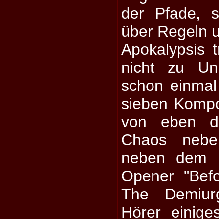
der Pfade, s
über Regeln 
Apokalypsis 
nicht zu Un
schon einmal
sieben Kompo
von eben di
Chaos nebe
neben dem S
Opener "Bef
The Demiur
Hörer einig