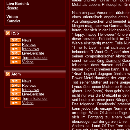
haben und von nun an nur noch tr
Live-Bericht:
Metal als Lebens-Philosophie, für
Neaera
Nach ein paar Versen mit düstere
Video:
eines orientalisch angehauchten
Kamelot
Ausrufungszeichen und beendet all
klingen mag, aber wo Gamma Ray d
hören, der sich in der Highspeed-
RSS
"Happy, happy
Helloween
"-Chöre 
diese spezielle Fröhlichkeit im Ch
News
Werke einzigartig macht. Tolle N
Reviews
"Time To Live" nimmt sich aus wi
Interviews
bekannten "I Want Out", darf aber
Live-Berichte
seinen kompositorischen Abwechsl
Terminkalender
sonst nur aus
King Diamond
-Klas
Videos
Ich denke, dass Hansen und Co. hi
besser nicht schreiben kann. "Hail
"Rise" beginnt dagegen ähnlich
Atom
Power Metal-Hammer, der vage 
News
Tod seiner Mutter auf seine ureig
Reviews
Lyrics über einen Midtempo-Breche
Interviews
glänzt. Und (sorry) dann geht's r
Live-Berichte
nicht nur was die Drehzahl in den 
Terminkalender
seit heute) als einer jener Sänge
Videos
Das folgende "Deadlands" präsent
kann jedoch als einzige Nummer 
an selige Walls Of Jericho-Tage e
sich im Fortgang zu einem wah
überzeugen auf der ganzen Linie.
Anders als Land Of The Free zei