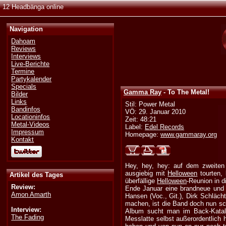
12 Headbänga online
Navigation
Dahoam
Reviews
Interviews
Live-Berichte
Termine
Partykalender
Specials
Gamma Ray
- To The Metal!
Bilder
Links
Stil: Power Metal
Bandinfos
VÖ: 29. Januar 2010
Locationinfos
Zeit: 48:21
Metal-Videos
Label:
Edel Records
Impressum
Homepage:
www.gammaray.org
Kontakt
Hey, hey, hey: auf dem zweiten
ausgiebig mit
Helloween
tourten, 
Artikel des Tages
überfällige
Helloween
-Reunion in 
Review:
Ende Januar eine brandneue und
Amon Amarth
Hansen (Voc., Git.), Dirk Schläch
machen, ist die Band doch nun sch
Interview:
Album sucht man im Back-Kata
The Fading
Messlatte selbst außerordentlich 