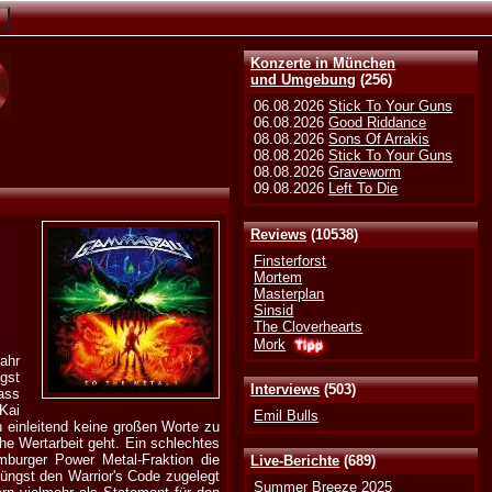
Konzerte in München
und Umgebung
(256)
06.08.2026
Stick To Your Guns
06.08.2026
Good Riddance
08.08.2026
Sons Of Arrakis
08.08.2026
Stick To Your Guns
08.08.2026
Graveworm
09.08.2026
Left To Die
Reviews
(10538)
Finsterforst
Mortem
Masterplan
Sinsid
The Cloverhearts
Mork
ahr
gst
Interviews
(503)
ass
Kai
Emil Bulls
n einleitend keine großen Worte zu
he Wertarbeit geht. Ein schlechtes
burger Power Metal-Fraktion die
Live-Berichte
(689)
jüngst den Warrior's Code zugelegt
Summer Breeze 2025