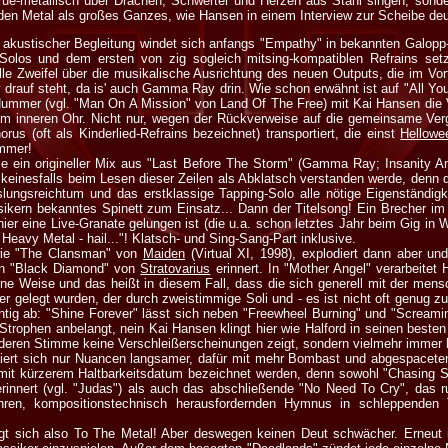
ue-metallisch über Drachen, Schwerter und Herzen aus Stahl singen, sonde
 den Metal als großes Ganzes, wie Hansen in einem Interview zur Scheibe deu
r akustischer Begleitung windet sich anfangs "Empathy" in bekannten Galop
 Solos und dem ersten von zig sogleich mitsing-kompatiblen Refrains setz
e Zweifel über die musikalische Ausrichtung des neuen Outputs, die im Vor
rauf steht, da is' auch Gamma Ray drin. Wie schon erwähnt ist auf "All Y
Nummer (vgl. "Man On A Mission" von Land Of The Free) mit Kai Hansen die Vo
im inneren Ohr. Nicht nur, wegen der Rückverweise auf die gemeinsame Ver
orus (oft als Kinderlied-Refrains bezeichnet) transportiert, die einst
Hellowe
ummer!
e ein origineller Mix aus "Last Before The Storm" (Gamma Ray; Insanity A
 keinesfalls beim Lesen dieser Zeilen als Abklatsch verstanden werde, denn d
ungsreichtum und das erstklassige Tapping-Solo alle nötige Eigenständigke
sikern bekanntes Spinett zum Einsatz... Dann der Titelsong! Ein Brecher i
er eine Live-Granate gelungen ist (die u.a. schon letztes Jahr beim Gig in
 Heavy Metal - hail..."! Klatsch- und Sing-Sang-Part inklusive.
 wie "The Clansman" von
Maiden
(Virtual XI, 1998), explodiert dann aber un
an "Black Diamond" von
Stratovarius
erinnert. In "Mother Angel" verarbeite
ene Weise und das heißt in diesem Fall, dass die sich generell mit der mens
r gelegt wurden, der durch zweistimmige Soli und - es ist nicht oft genug zu
ichtig ab: "Shine Forever" lässt sich neben "Freewheel Burning" und "Scream
Strophen anbelangt, nein Kai Hansen klingt hier wie Halford in seinen besten
r, deren Stimme keine Verschleißerscheinungen zeigt, sondern vielmehr immer 
iert sich nur Nuancen langsamer, dafür mit mehr Bombast und abgespacete
mit kürzerem Haltbarkeitsdatum bezeichnet werden, denn sowohl "Chasing 
rinnert (vgl. "Judas") als auch das abschließende "No Need To Cry", das ru
ren, kompositionstechnisch herausfordernden Hymnus in schleppenden
gt sich also To The Metal! Aber deswegen keinen Deut schwächer. Erneu