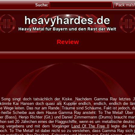
Suche:
Review
 Song singt doch tatsächlich der Kiske. Nachdem Gamma Ray letztes J
könnte Kai Hansen doch quasi als Kuppler endlich, endlich, endlich die län
die Wege leiten. Das nur am Rande. Träume sind Schäume, Fakt ist jedoch, d
 -heiße Scheibe aus dem Hause Gamma Ray ansteht: To The Metal! Über 
ter (Bass), Henjo Richter (Git.) und Daniel Zimmermann (Drums) braucht ma
on seit 20 Jährchen eines der Flaggschiffe, wenn es um metallische deutsc
log vergebens und mit dem Vorgänger
Land Of The Free II
legte die Ham
hoch. To The Metal! ist dabei nicht so zu verstehen, dass Gamma Ray sich 