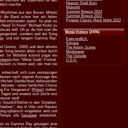
rn vielmehr als Statement für den
Heaven Shall Burn
tlich machte.
Midnight
Summer Breeze 2023
p-Rhythmen aus den Boxen. Mittels
Summer Breeze 2022
t die Band schon hier ein fettes
Pyraser Classic Rock Night 2022
feld entstanden waren. So platt es
ou Need To Know" Michael Kiske zu
cals teilt. Oh ja, da hört man die
Metal-Videos
(2456)
gangenheit, sondern weil der Song
en
- und seit langem Gamma Ray-
Ewig.endlich.
Kilmara
nd Genius, 1993) und dem allseits
The Agony Scene
er Song besitzt allein schon durch
Mindreaper
it. Im Mittelteil kommt sogar ein
The Outside
m
priest
schen "Metal Gods"-Format.
U.D.O.
 Wacken zu hören war), wie man sie
d entwickelt sich zum reinrassigen
t Hansen nach eigener Aussage den
chlichen Sterblichkeit befassenden
 betonen - einen herrlichen Chorus
ing For Vengeance" (
Priest
) stellen;
 Tagen und erweist sich (nicht erst
besser wird!
n Sound-Effekten in den Strophen,
Shadows", das in Vibe und Rasanz
hig-sphärisch eingeleitet wird und
 Tempo a'la
Savatage
entwickelt,
t ist es Gamma Ray gelungen eine