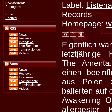
Label:
Listena
Live-Bericht:
Pentagram
Records
Video:
Aborted
Homepage:
w
RSS
News
Reviews
Interviews
Eigentlich war
Live-Berichte
Terminkalender
letztjährig
Videos
The Ament
Atom
einen beeinf
News
Reviews
Interviews
aus Polen z
Live-Berichte
Terminkalender
ballerten auf
Videos
Awakening O
allerbester K