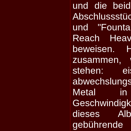
und die beid
Abschlussst
und "Fount
Reach Heave
beweisen. 
zusammen, 
stehen: eis
abwechslun
Metal in 
Geschwindigk
dieses Al
gebührend