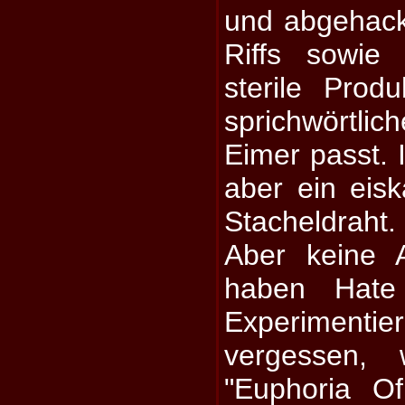
und abgehack
Riffs sowie
sterile Prod
sprichwörtl
Eimer passt. I
aber ein eisk
Stacheldraht.
Aber keine 
haben Hate 
Experiment
vergessen, 
"Euphoria O