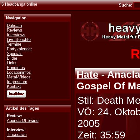
6 Headbänga online
Suche:
Navigation
Dahoam
Reviews
Interviews
Live-Berichte
Termine
R
Partykalender
Specials
Bilder
Links
Bandinfos
Hate
- Anacla
Locationinfos
Metal-Videos
Impressum
Gospel Of Ma
Kontakt
Stil: Death Me
Artikel des Tages
VÖ: 24. Okto
Review:
2005
Agenda Of Swine
Interview:
Zeit: 35:59
Tracedawn