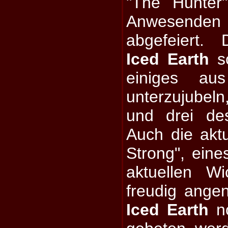
"The Hunter
Anwesend
abgefeiert.
Iced Earth
so
einiges au
unterzujubeln,
und drei de
Auch die aktu
Strong", eine
aktuellen Wi
freudig ange
Iced Earth
no