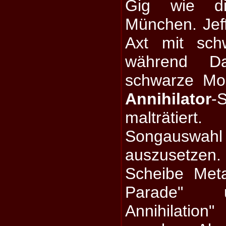
Gig wie d
München. Jeff
Axt mit sch
während D
schwarze Mo
Annihilator
-S
malträtie
Songauswah
auszusetze
Scheibe Met
Parade" u
Annihilat