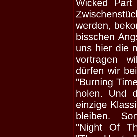
Wicked Part 
Zwischens
werden, beko
bisschen Ang
uns hier die 
vortragen w
dürfen wir be
"Burning Time
holen. Und d
einzige Klass
bleiben. So
"Night Of T