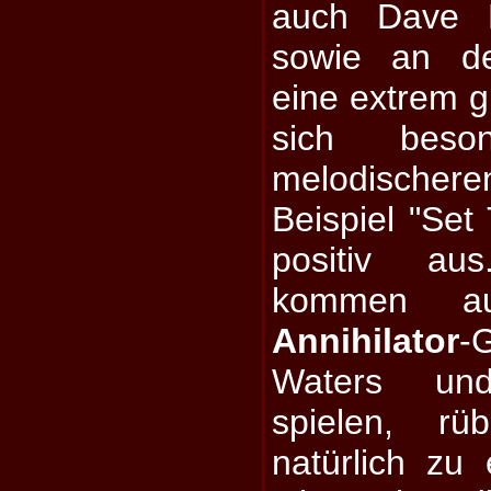
auch Dave 
sowie an de
eine extrem gu
sich beso
melodischer
Beispiel "Set
positiv au
kommen au
Annihilator
-
Waters un
spielen, rü
natürlich z