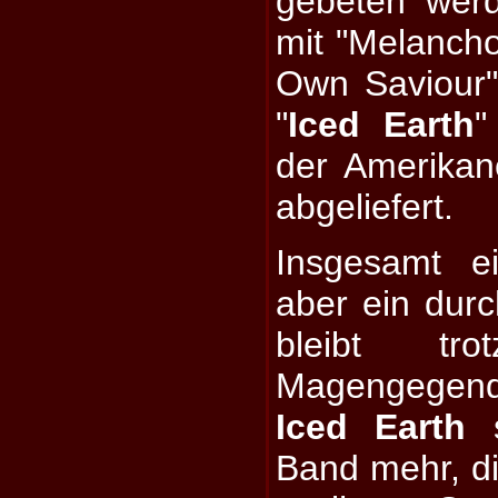
gebeten wer
mit "Melanchol
Own Saviour
"
Iced Earth
"
der Amerika
abgeliefert.
Insgesamt e
aber ein dur
bleibt tr
Magengegen
Iced Earth
s
Band mehr, di