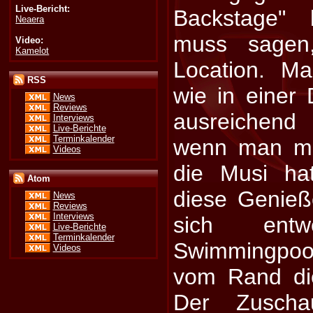
Live-Bericht:
Backstage" 
Neaera
muss sagen,
Video:
Kamelot
Location. M
RSS
wie in einer 
News
Reviews
ausreichend 
Interviews
Live-Berichte
Terminkalender
wenn man ma
Videos
die Musi h
Atom
diese Genie
News
Reviews
Interviews
sich ent
Live-Berichte
Terminkalender
Swimmingpo
Videos
vom Rand di
Der Zuscha