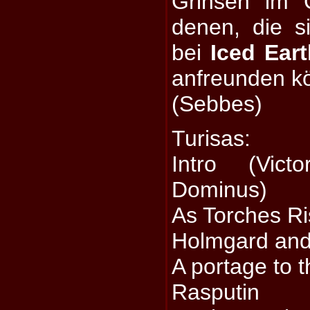
Grinsen im G
denen, die 
bei
Iced Ear
anfreunden k
(Sebbes)
Turisas:
Intro (Vict
Dominus)
As Torches R
Holmgard an
A portage to 
Rasputin