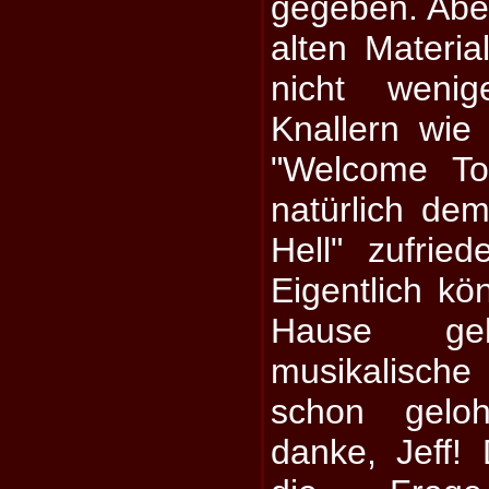
gegeben. Abe
alten Materi
nicht weni
Knallern wie
"Welcome To
natürlich dem
Hell" zufried
Eigentlich kö
Hause g
musikalisch
schon gelo
danke, Jeff!