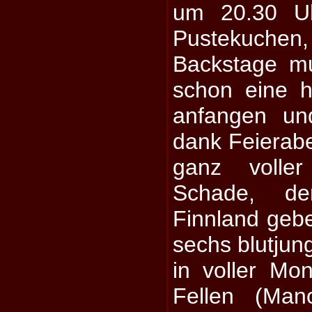
um 20.30 Uh
Pustekuche
Backstage m
schon eine h
anfangen un
dank Feierabe
ganz voller
Schade, 
Finnland geben
sechs blutjun
in voller Mo
Fellen (Man