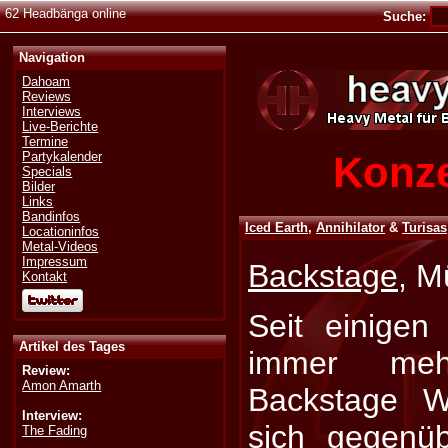
62 Headbänga online
Suche:
Navigation
Dahoam
Reviews
Interviews
Live-Berichte
Termine
Konze
Partykalender
Specials
Bilder
Links
Bandinfos
Iced Earth
,
Annihilator
&
Turisas
Locationinfos
Metal-Videos
Impressum
Backstage
, M
Kontakt
Seit einigen
Artikel des Tages
immer meh
Review:
Amon Amarth
Backstage W
Interview:
sich gegenü
The Fading