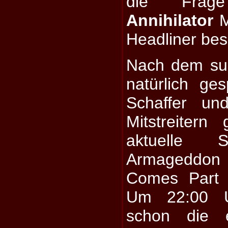
die Frag
Annihilator
M
Headliner be
Nach dem sup
natürlich ge
Schaffer un
Mitstreitern
aktuelle 
Armageddon 
Comes Part 
Um 22:00 U
schon die 