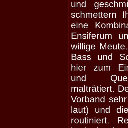
und geschmi
schmettern I
eine Kombina
Ensiferum u
willige Meute.
Bass und S
hier zum Ei
und Quet
malträtiert. D
Vorband sehr
laut) und d
routiniert.