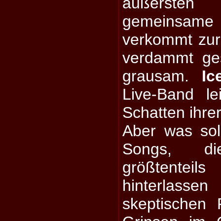
äußersten N
gemeinsam
verkommt zur
verdammt gest
grausam.
Ic
Live-Band l
Schatten ihrer
Aber was soll
Songs, d
größtenteils
hinterla
skeptischen 