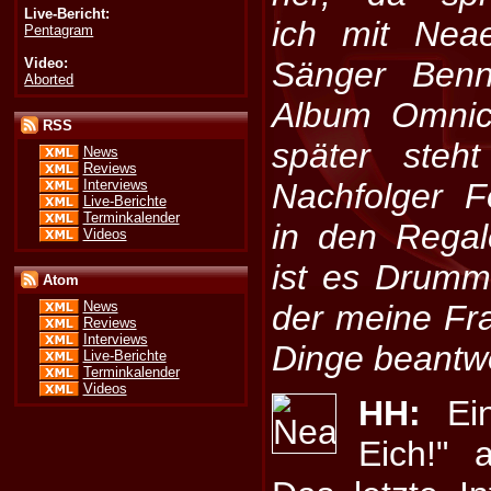
Live-Bericht:
ich mit Nea
Pentagram
Video:
Sänger Benn
Aborted
Album Omnic
RSS
später steh
News
Reviews
Interviews
Nachfolger F
Live-Berichte
Terminkalender
in den Rega
Videos
ist es Drumm
Atom
der meine Fr
News
Reviews
Interviews
Dinge beantwo
Live-Berichte
Terminkalender
Videos
HH:
Ein
Eich!" 