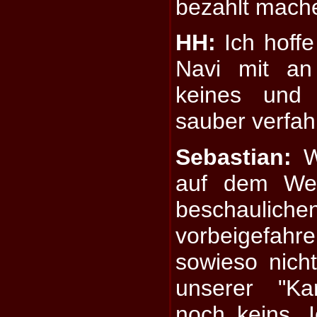
bezahlt mach
HH:
Ich hoffe 
Navi mit an
keines und
sauber verfah
Sebastian:
Wi
auf dem We
beschaulich
vorbeigefahr
sowieso nich
unserer "Ka
noch keins. 