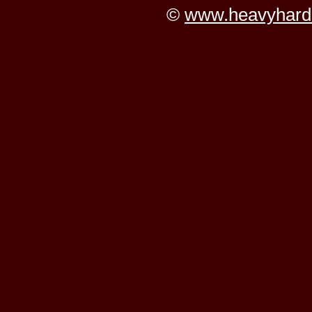
©
www.heavyhard