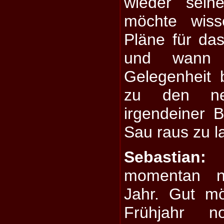
wieder sei
möchte wiss
Pläne für da
und wann 
Gelegenheit
zu den ne
irgendeiner B
Sau raus zu l
Sebastian:
W
momentan n
Jahr. Gut mö
Frühjahr n