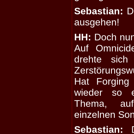
Sebastian:
Da
ausgehen!
HH:
Doch nun
Auf Omnicid
drehte sich
Zerstörungs
Hat Forging
wieder so e
Thema, au
einzelnen So
Sebastian:
Da