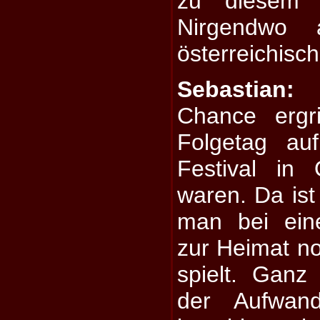
zu diesem 
Nirgendwo 
österreichisc
Sebastian:
W
Chance ergr
Folgetag au
Festival in 
waren. Da ist
man bei ein
zur Heimat n
spielt. Ganz
der Aufwan