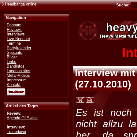
6 Headbänga online
Suche:
Navigation
Dahoam
Reviews
Interviews
Live-Berichte
Termine
In
Partykalender
Specials
Bilder
Links
Bandinfos
Interview mi
Locationinfos
Metal-Videos
Impressum
(
27.10.2010
)
Kontakt
Artikel des Tages
Es ist noch
Review:
Agenda Of Swine
nicht allzu l
Interview:
Tracedawn
her, da spr