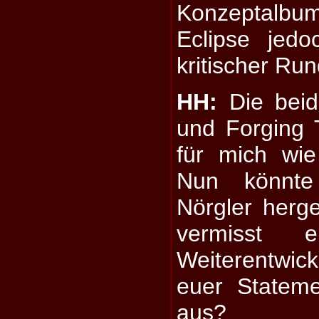
Konzeptalbu
Eclipse jedo
kritischer Ru
HH:
Die beid
und Forging 
für mich wi
Nun könnte
Nörgler herg
vermisst e
Weiterentwi
euer Stateme
aus?