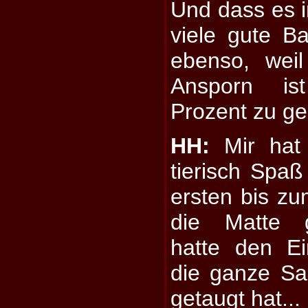
Und dass es 
viele gute Ba
ebenso, wei
Ansporn is
Prozent zu g
HH:
Mir hat 
tierisch Spa
ersten bis zu
die Matte 
hatte den E
die ganze Sa
getaugt hat...