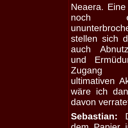
Neaera. Eine 
noch e
ununterbroch
stellen sich 
auch Abnutz
und Ermüdun
Zugang z
ultimativen Ak
wäre ich dan
davon verrate
Sebastian:
D
dem Papier 