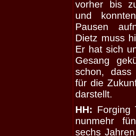
vorher bis 
und konnte
Pausen auf
Dietz muss h
Er hat sich u
Gesang gekü
schon, dass
für die Zukun
darstellt.
HH:
Forging T
nunmehr fün
sechs Jahren 