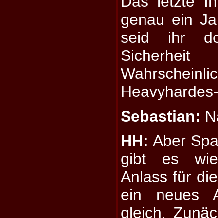
Das letzte In
genau ein Ja
seid ihr d
Sicherhe
Wahrscheinli
Heavyhardes-
Sebastian:
Na
HH:
Aber Spaß
gibt es wie
Anlass für di
ein neues 
gleich. Zunäc