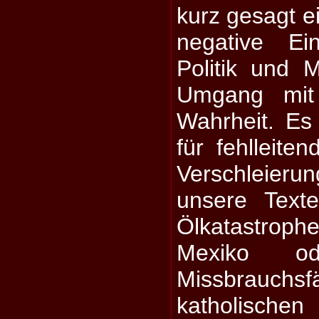
kurz gesagt e
negative Ei
Politik und 
Umgang mit
Wahrheit. Es 
für fehlleite
Verschleie
unsere Text
Ölkatastro
Mexiko o
Missbrauchsf
katholisc