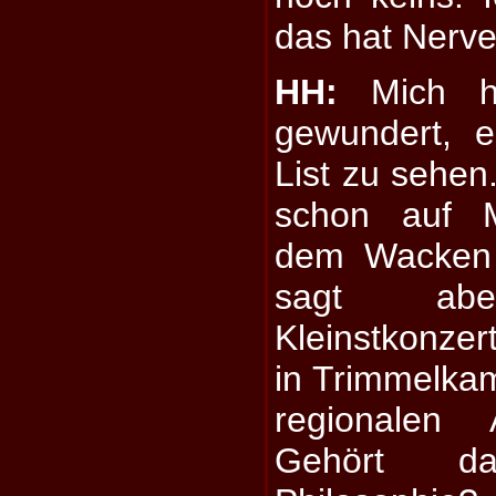
das hat Nerve
HH:
Mich ha
gewundert, e
List zu sehen.
schon auf M
dem Wacken 
sagt ab
Kleinstkonze
in Trimmelkam
regionalen 
Gehört d