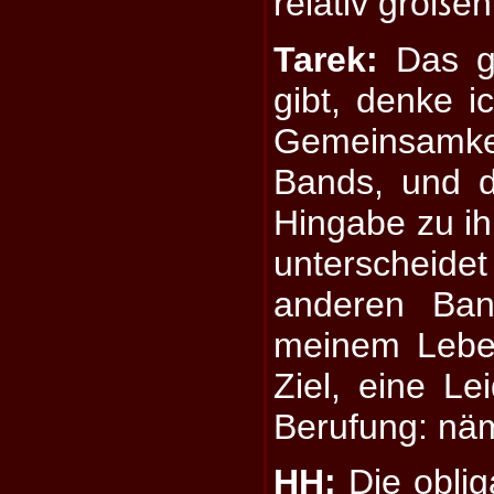
relativ große
Tarek:
Das gl
gibt, denke i
Gemeinsamke
Bands, und d
Hingabe zu ih
unterscheide
anderen Ban
meinem Lebe
Ziel, eine Le
Berufung: näm
HH:
Die oblig