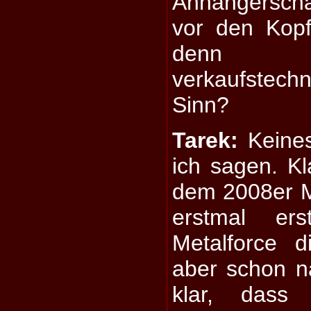
Anhängerscha
vor den Kop
denn a
verkaufstec
Sinn?
Tarek:
Keines
ich sagen. Kl
dem 2008er Ma
erstmal er
Metalforce 
aber schon n
klar, dass 