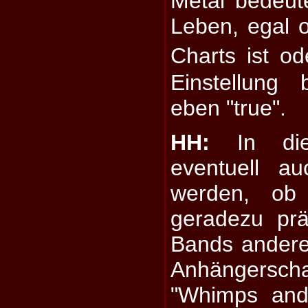
Metal bedeute
Leben, egal 
Charts ist o
Einstellung
eben "true".
HH:
In die
eventuell au
werden, ob 
geradezu präd
Bands andere
Anhängers
"Whimps and