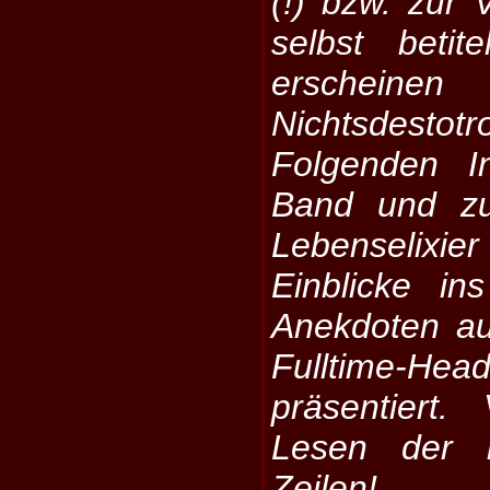
(!) bzw. zur 
selbst betit
erschei
Nichtsdest
Folgenden I
Band und zu
Lebenselixie
Einblicke i
Anekdoten au
Fulltime-He
präsentiert
Lesen der b
Zeilen!