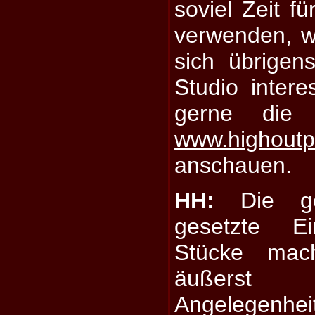
soviel Zeit f
verwenden, wi
sich übrigen
Studio intere
gerne die
www.highoutp
anschauen.
HH:
Die ge
gesetzte Ei
Stücke mach
äußerst 
Angelegenhe