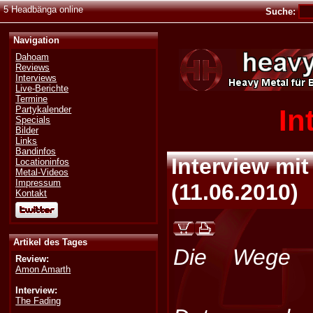
5 Headbänga online
Suche:
Navigation
Dahoam
Reviews
Interviews
Live-Berichte
Termine
In
Partykalender
Specials
Bilder
Links
Bandinfos
Interview mi
Locationinfos
Metal-Videos
Impressum
(
11.06.2010
)
Kontakt
Artikel des Tages
Die Wege 
Review:
Amon Amarth
Interview:
The Fading