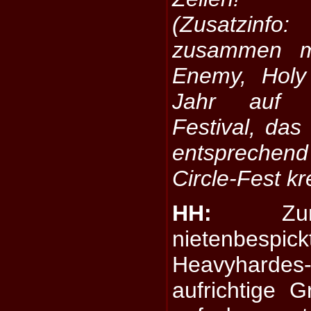
(Zusatzinfo:
zusammen m
Enemy, Holy 
Jahr auf 
Festival, das
entspreche
Circle-Fest kr
HH:
Zunäc
nietenbespi
Heavyhardes
aufrichtige G