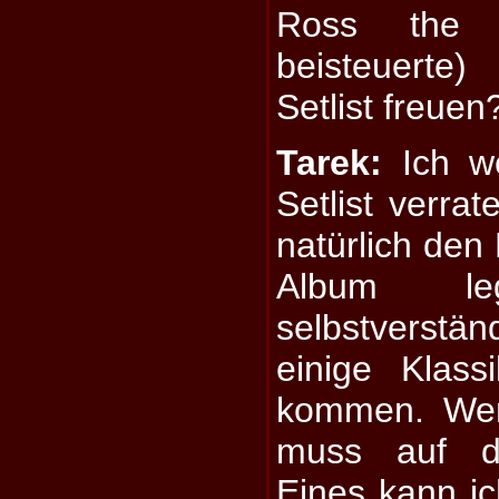
Ross the 
beisteuerte
Setlist freuen
Tarek:
Ich we
Setlist verra
natürlich den
Album l
selbstverstä
einige Klass
kommen. Wer
muss auf d
Eines kann ich