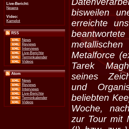
Datenverarbe
Live-Bericht:
Neaera
bisweilen u
Video:
erreichte un
Kamelot
beantwortete 
RSS
News
metallisc
Reviews
Interviews
Metalforce (
Live-Berichte
Terminkalender
Videos
Tarek Magh
seines Zeic
Atom
News
und Organis
Reviews
Interviews
Live-Berichte
beliebten Keep
Terminkalender
Videos
Woche, nach
zur Tour mit