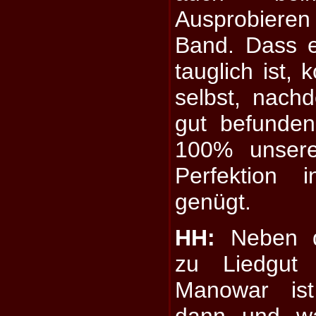
Ausprobieren
Band. Dass e
tauglich ist,
selbst, nachd
gut befunde
100% unser
Perfektion 
genügt.
HH:
Neben de
zu Liedgu
Manowar is
dann und wa