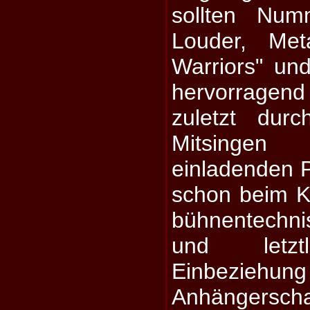
sollten Num
Louder, Met
Warriors" un
hervorragend 
zuletzt dur
Mitsingen
einladenden P
schon beim K
bühnentechni
und letzt
Einbeziehung
Anhängersch