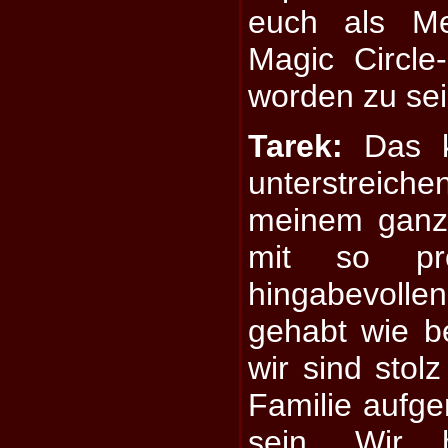
euch als Me
Magic Circle
worden zu se
Tarek:
Das k
unterstreic
meinem ganz
mit so pro
hingabevoll
gehabt wie b
wir sind stolz
Familie auf
sein. Wir 