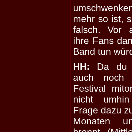
umschwenken, 
mehr so ist, s
falsch. Vor 
ihre Fans dami
Band tun wür
HH:
Da du j
auch noch d
Festival mito
nicht umhin
Frage dazu zu 
Monaten u
brennt (Mitt