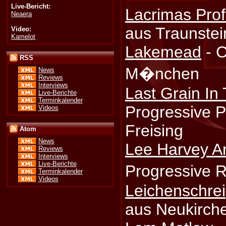
Live-Bericht:
Lacrimas Pro
Neaera
aus Traunstei
Video:
Kamelot
Lakemead
- C
RSS
M�nchen
News
Reviews
Interviews
Last Grain In
Live-Berichte
Terminkalender
Progressive 
Videos
Freising
Atom
News
Lee Harvey A
Reviews
Interviews
Live-Berichte
Progressive
Terminkalender
Videos
Leichenschrei
aus Neukirche