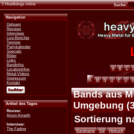
3 Headbänga online
Suche:
Navigation
Dahoam
Reviews
Interviews
Live-Berichte
Termine
Partykalender
Specials
Bilder
Links
Bandinfos
A
B
C
Locationinfos
Metal-Videos
Impressum
L
M
N
O
P
Q
Kontakt
Bands aus M
Umgebung (3
Artikel des Tages
Review:
Amon Amarth
Sortierung n
Interview:
The Fading
Bandname
Stil
Herkunft