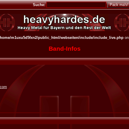
Suche:
/home/m1uxu5d5fxn2/public_html/webseiten/include/include_live.php
on
Band-Infos
.com