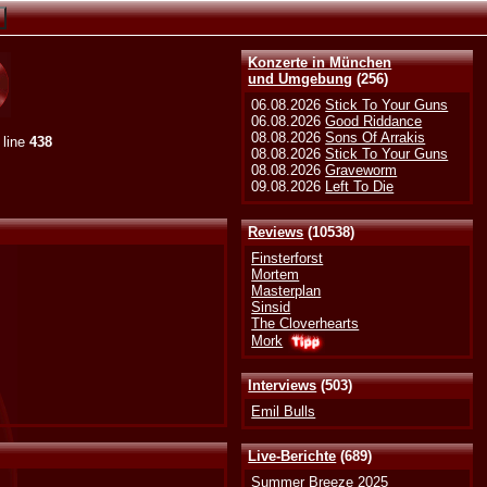
Konzerte in München
und Umgebung
(256)
06.08.2026
Stick To Your Guns
06.08.2026
Good Riddance
08.08.2026
Sons Of Arrakis
 line
438
08.08.2026
Stick To Your Guns
08.08.2026
Graveworm
09.08.2026
Left To Die
Reviews
(10538)
Finsterforst
Mortem
Masterplan
Sinsid
The Cloverhearts
Mork
Interviews
(503)
Emil Bulls
Live-Berichte
(689)
Summer Breeze 2025