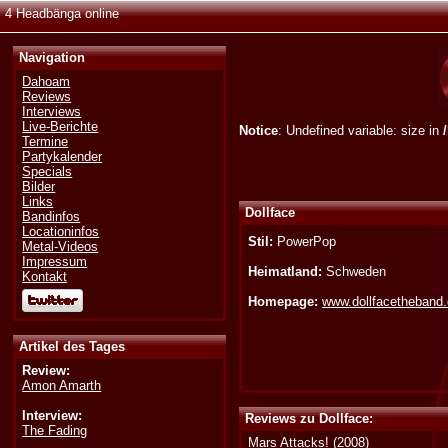
4 Headbänga online
Navigation
Dahoam
Reviews
Interviews
Live-Berichte
Notice
: Undefined variable: size in
Termine
Partykalender
Specials
Bilder
Links
Dollface
Bandinfos
Locationinfos
Stil:
PowerPop
Metal-Videos
Impressum
Heimatland:
Schweden
Kontakt
Homepage:
www.dollfacetheband
Artikel des Tages
Review:
Amon Amarth
Interview:
Reviews zu Dollface:
The Fading
Mars Attacks!
(2008)