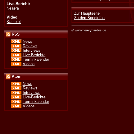
Live-Bericht:
Neaera
Zur Hauptseite
Video:
Zu den Bandinfos
Kamelot
©
www.heavyhardes.de
RSS
News
Reviews
Interviews
Live-Berichte
Terminkalender
Videos
Atom
News
Reviews
Interviews
Live-Berichte
Terminkalender
Videos