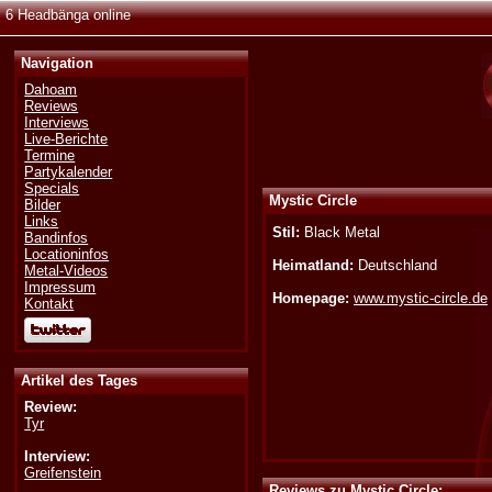
6 Headbänga online
Navigation
Dahoam
Reviews
Interviews
Live-Berichte
Termine
Partykalender
Specials
Mystic Circle
Bilder
Links
Stil:
Black Metal
Bandinfos
Locationinfos
Heimatland:
Deutschland
Metal-Videos
Impressum
Homepage:
www.mystic-circle.de
Kontakt
Artikel des Tages
Review:
Tyr
Interview:
Greifenstein
Reviews zu Mystic Circle: