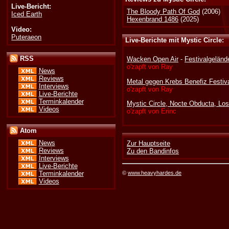
Live-Bericht:
The Bloody Path Of God
(2006)
Iced Earth
Hexenbrand 1486
(2025)
Video:
Puteraeon
Live-Berichte mit Mystic Circle:
RSS
Wacken Open Air
-
Festivalgelän
o'zapft von Ray
News
Reviews
Metal gegen Krebs Benefiz Festival
Interviews
o'zapft von Ray
Live-Berichte
Terminkalender
Mystic Circle, Nocte Obducta, Lo
Videos
o'zapft von Erinc
Atom
News
Zur Hauptseite
Reviews
Zu den Bandinfos
Interviews
Live-Berichte
©
www.heavyhardes.de
Terminkalender
Videos