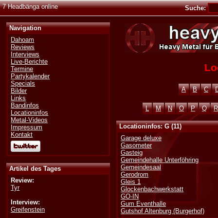
7 Headbänga online
Suche:
Navigation
Dahoam
Reviews
Interviews
Live-Berichte
Lo
Termine
Partykalender
Specials
A
B
C
Bilder
Links
Bandinfos
L
M
N
O
P
Q
R
Locationinfos
Metal-Videos
Locationinfos: G (11)
Impressum
Kontakt
Garage deluxe
Gasometer
Gasteig
Gemeindehalle Unterföhring
Gemeindesaal
Artikel des Tages
Gerodrom
Review:
Gleis 1
Tyr
Glockenbachwerkstatt
GO-IN
Interview:
Gum Eventhalle
Greifenstein
Gutshof Altenburg (Burgerhof)