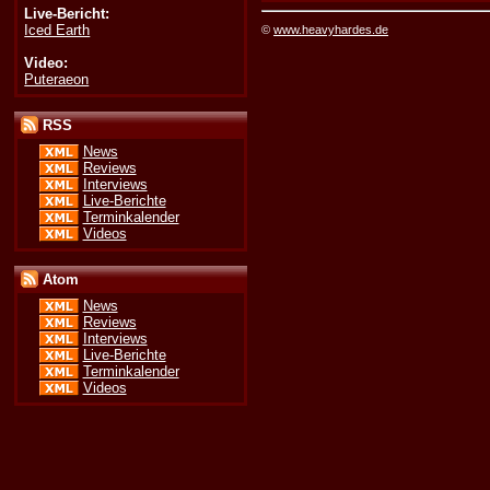
Live-Bericht:
Iced Earth
©
www.heavyhardes.de
Video:
Puteraeon
RSS
News
Reviews
Interviews
Live-Berichte
Terminkalender
Videos
Atom
News
Reviews
Interviews
Live-Berichte
Terminkalender
Videos